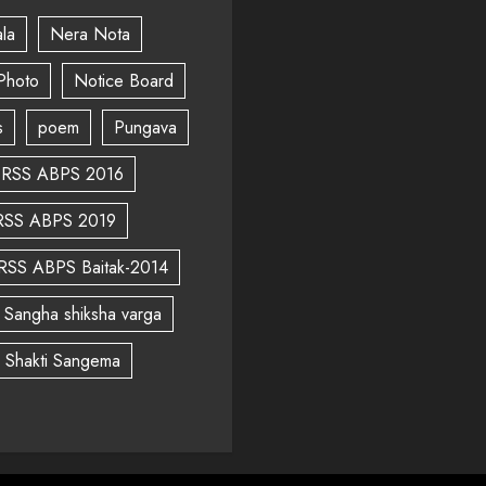
la
Nera Nota
Photo
Notice Board
s
poem
Pungava
RSS ABPS 2016
RSS ABPS 2019
RSS ABPS Baitak-2014
Sangha shiksha varga
a Shakti Sangema