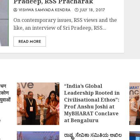
Pradeep, RSS Pracharak
VISHWA SAMVADA KENDRA
JULY 18, 2017
On contemporary issues, RSS views and the
like, an interview of Sri Pradeep, RSS...
READ MORE
ोधन
“India’s Global
्टिकोण
Leadership Rooted in
युवाओं
Civilisational Ethos”:
Prof Anshu Joshi at
MyBHARAT Conclave
e
at Bengaluru
)
AUGUST 1, 2026
ರಾಷ್ಟ್ರ ಸೇವಿಕಾ ಸಮಿತಿಯ ಅಖಿಲ
ಿ