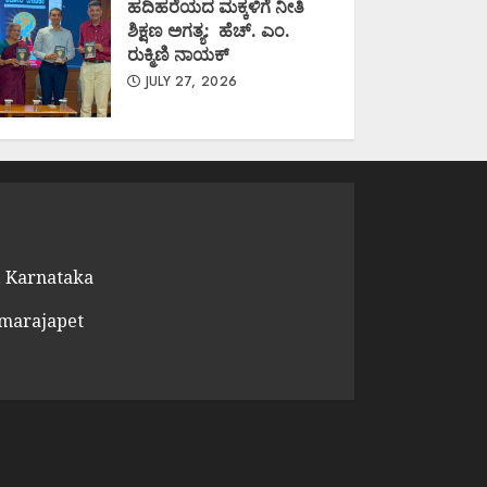
ಹದಿಹರೆಯದ ಮಕ್ಕಳಿಗೆ ನೀತಿ
ಶಿಕ್ಷಣ ಅಗತ್ಯ: ಹೆಚ್. ಎಂ.
ರುಕ್ಮಿಣಿ ನಾಯಕ್
JULY 27, 2026
 Karnataka
amarajapet