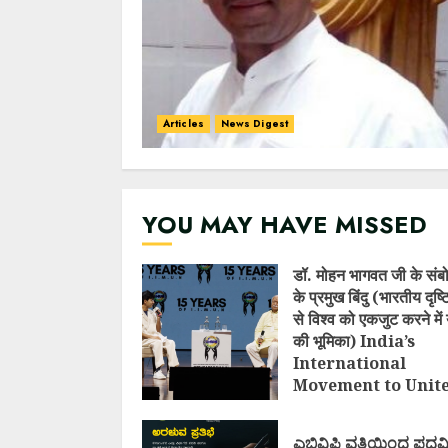
Articles
News Digest
YOU MAY HAVE MISSED
डॉ. मोहन भागवत जी के संब
के प्रमुख बिंदु (भारतीय दृष
से विश्व को एकजुट करने में 
की भूमिका) India’s
International
Movement to Unit
Nations (I.I.M.U.N.
AUGUST 7, 2026
ಎಬಿವಿಪಿ ವತಿಯಿಂದ ಪದವ