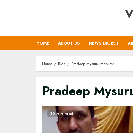
Skip
V
to
content
HOME
ABOUT US
NEWS DIGEST
AR
Home
Blog
Pradeep Mysuru interview
Pradeep Mysuru
10 min read