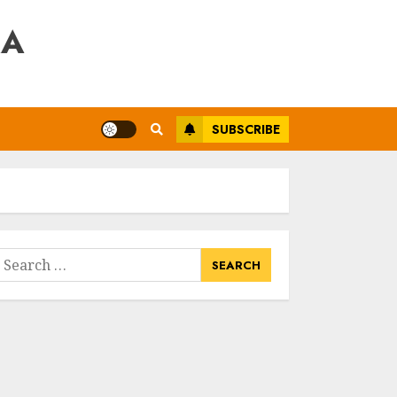
RA
SUBSCRIBE
earch
or: