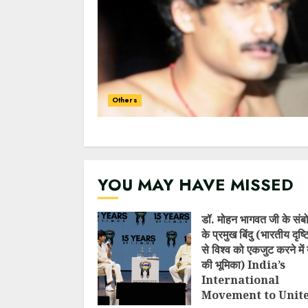
Others
YOU MAY HAVE MISSED
डॉ. मोहन भागवत जी के संब
के प्रमुख बिंदु (भारतीय दृष
से विश्व को एकजुट करने में 
की भूमिका) India’s
International
Movement to Unit