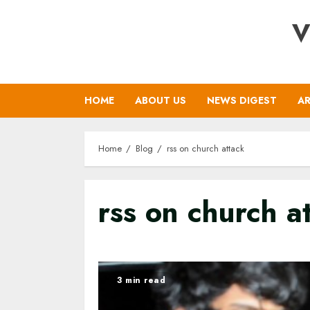
Skip
V
to
content
HOME
ABOUT US
NEWS DIGEST
AR
Home
Blog
rss on church attack
rss on church a
3 min read