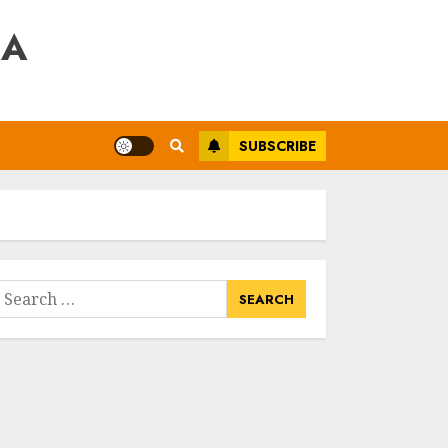
RA
SUBSCRIBE
earch
or: