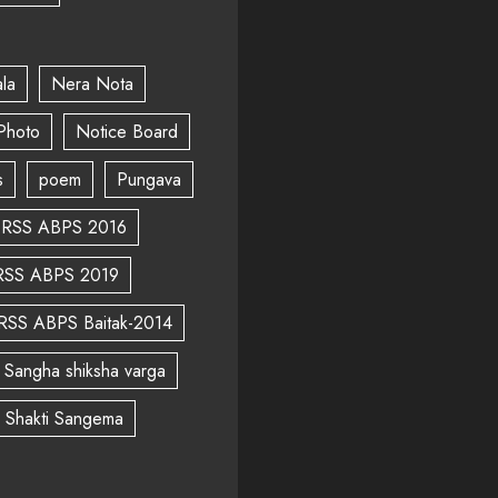
la
Nera Nota
Photo
Notice Board
s
poem
Pungava
RSS ABPS 2016
RSS ABPS 2019
RSS ABPS Baitak-2014
Sangha shiksha varga
a Shakti Sangema