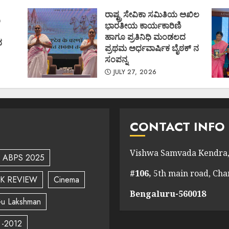
)
AUGUST 1, 2026
ರಾಷ್ಟ್ರ ಸೇವಿಕಾ ಸಮಿತಿಯ ಅಖಿಲ
ಿ
ಭಾರತೀಯ ಕಾರ್ಯಕಾರಿಣಿ
ಹಾಗೂ ಪ್ರತಿನಿಧಿ ಮಂಡಲದ
ದ
ಪ್ರಥಮ ಅರ್ಧವಾರ್ಷಿಕ ಬೈಠಕ್ ನ
ಸಂಪನ್ನ
JULY 27, 2026
CONTACT INFO
Vishwa Samvada Kendra,
ABPS 2025
#106,
5th main road, Ch
K REVIEW
Cinema
Bengaluru-560018
u Lakshman
 -2012