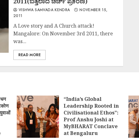
2011(ಬೆತ್ತಲಾದ ಚರ್ಚ್ ಪ್ರಕರಣ)
VISHWA SAMVADA KENDRA
NOVEMBER 15,
2011
A Love story and A Church attack!
Mangalore: On November 3rd 2011, there
was...
READ MORE
ोधन
“India’s Global
्टिकोण
Leadership Rooted in
युवाओं
Civilisational Ethos”:
Prof Anshu Joshi at
MyBHARAT Conclave
e
at Bengaluru