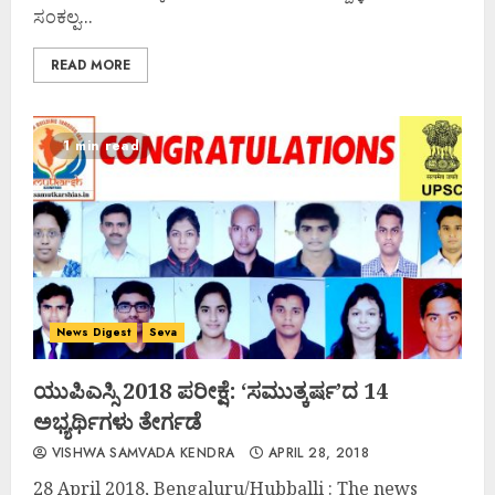
ಸಂಕಲ್ಪ...
READ MORE
1 min read
News Digest
Seva
ಯುಪಿಎಸ್ಸಿ 2018 ಪರೀಕ್ಷೆ: ‘ಸಮುತ್ಕರ್ಷ’ದ 14
ಅಭ್ಯರ್ಥಿಗಳು ತೇರ್ಗಡೆ
VISHWA SAMVADA KENDRA
APRIL 28, 2018
28 April 2018, Bengaluru/Hubballi : The news