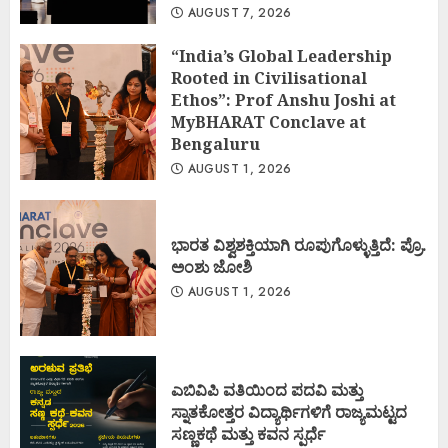
AUGUST 7, 2026
“India’s Global Leadership
Rooted in Civilisational
Ethos”: Prof Anshu Joshi at
MyBHARAT Conclave at
Bengaluru
AUGUST 1, 2026
ಭಾರತ ವಿಶ್ವಶಕ್ತಿಯಾಗಿ ರೂಪುಗೊಳ್ಳುತ್ತಿದೆ: ಪ್ರೊ.
ಅಂಶು ಜೋಶಿ
AUGUST 1, 2026
ಎಬಿವಿಪಿ ವತಿಯಿಂದ ಪದವಿ ಮತ್ತು
ಸ್ನಾತಕೋತ್ತರ ವಿದ್ಯಾರ್ಥಿಗಳಿಗೆ ರಾಜ್ಯಮಟ್ಟದ
ಸಣ್ಣಕಥೆ ಮತ್ತು ಕವನ ಸ್ಪರ್ಧೆ