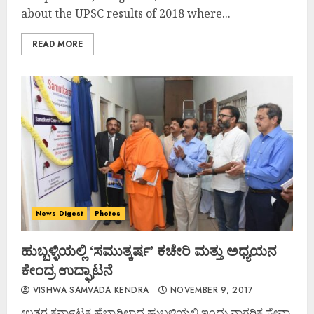
about the UPSC results of 2018 where...
READ MORE
News Digest
Photos
ಹುಬ್ಬಳ್ಳಿಯಲ್ಲಿ ‘ಸಮುತ್ಕರ್ಷ’ ಕಚೇರಿ ಮತ್ತು ಅಧ್ಯಯನ
ಕೇಂದ್ರ ಉದ್ಘಾಟನೆ
VISHWA SAMVADA KENDRA
NOVEMBER 9, 2017
ಉತ್ತರ ಕನಾ೯ಟಕ ಹೆಬ್ಬಾಗಿಲಾದ ಹುಬ್ಬಳ್ಳಿಯಲ್ಲಿ ಇಂದು ನಾಗರಿಕ ಸೇವಾ