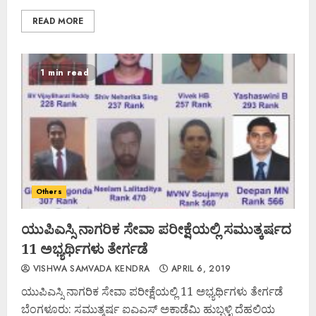
READ MORE
1 min read
Others
ಯುಪಿಎಸ್ಸಿ ನಾಗರಿಕ ಸೇವಾ ಪರೀಕ್ಷೆಯಲ್ಲಿ ಸಮುತ್ಕರ್ಷದ
11 ಅಭ್ಯರ್ಥಿಗಳು ತೇರ್ಗಡೆ
VISHWA SAMVADA KENDRA
APRIL 6, 2019
ಯುಪಿಎಸ್ಸಿ ನಾಗರಿಕ ಸೇವಾ ಪರೀಕ್ಷೆಯಲ್ಲಿ 11 ಅಭ್ಯರ್ಥಿಗಳು ತೇರ್ಗಡೆ
ಬೆಂಗಳೂರು: ಸಮುತ್ಕರ್ಷ ಐಎಎಸ್ ಅಕಾಡೆಮಿ ಹುಬ್ಬಳ್ಳಿ ದೆಹಲಿಯ