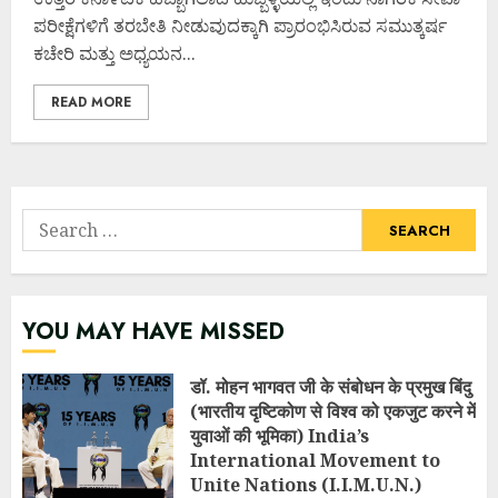
ಪರೀಕ್ಷೆಗಳಿಗೆ ತರಬೇತಿ ನೀಡುವುದಕ್ಕಾಗಿ ಪ್ರಾರಂಭಿಸಿರುವ ಸಮುತ್ಕರ್ಷ
ಕಚೇರಿ ಮತ್ತು ಅಧ್ಯಯನ...
READ MORE
Search
for:
YOU MAY HAVE MISSED
डॉ. मोहन भागवत जी के संबोधन के प्रमुख बिंदु
(भारतीय दृष्टिकोण से विश्व को एकजुट करने में
युवाओं की भूमिका) India’s
International Movement to
Unite Nations (I.I.M.U.N.)