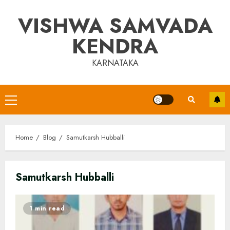
Skip
VISHWA SAMVADA
to
content
KENDRA
KARNATAKA
Primary
Menu
Home
Blog
Samutkarsh Hubballi
Samutkarsh Hubballi
1 min read