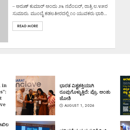
– ಅರುಣ್ ಕುಮಾರ್ ಅಂದು ೨೬ ನವೆಂಬರ್, ರಾತ್ರಿ ೮.೪೫ರ
ಸುಮಾರು. ಮುಂಬೈ ಕಡಲತೀರದಲ್ಲಿ ೧೦ ಯುವಕರು ಭಾರಿ...
READ MORE
 in
ಭಾರತ ವಿಶ್ವಶಕ್ತಿಯಾಗಿ
s”:
ರೂಪುಗೊಳ್ಳುತ್ತಿದೆ: ಪ್ರೊ. ಅಂಶು
t
ಜೋಶಿ
ve
AUGUST 1, 2026
 ಅಖಿಲ