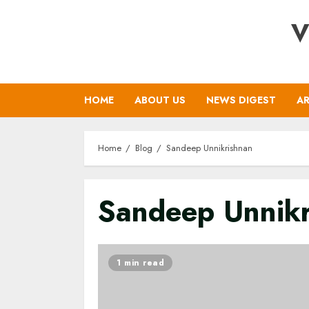
Skip
V
to
content
HOME
ABOUT US
NEWS DIGEST
AR
Home
Blog
Sandeep Unnikrishnan
Sandeep Unnikr
1 min read