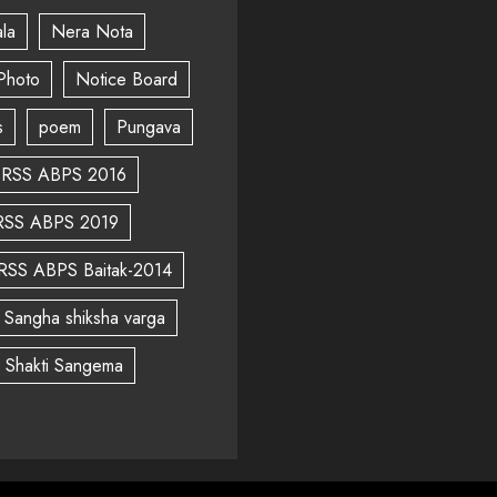
la
Nera Nota
Photo
Notice Board
s
poem
Pungava
RSS ABPS 2016
RSS ABPS 2019
RSS ABPS Baitak-2014
Sangha shiksha varga
a Shakti Sangema