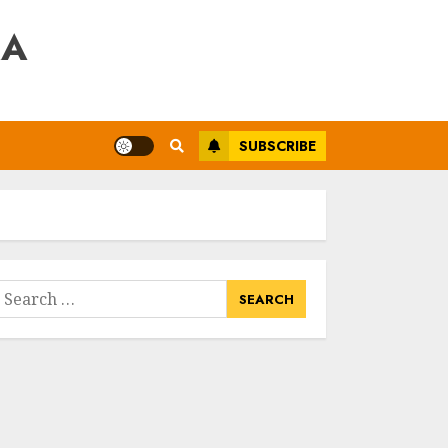
RA
SUBSCRIBE
earch
or: