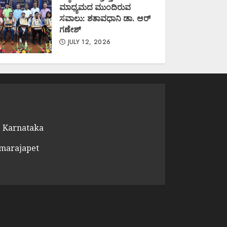
ಮಾಧ್ಯಮದ ಮುಂದಿರುವ
ಸವಾಲು: ಶತಾವಧಾನಿ ಡಾ. ಆರ್
ಗಣೇಶ್
JULY 12, 2026
 Karnataka
amarajapet