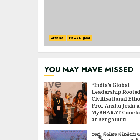
Articles
News Digest
YOU MAY HAVE MISSED
“India’s Global
Leadership Rooted
Civilisational Etho
Prof Anshu Joshi a
MyBHARAT Concla
at Bengaluru
AUGUST 1, 2026
ರಾಷ್ಟ್ರ ಸೇವಿಕಾ ಸಮಿತಿಯ