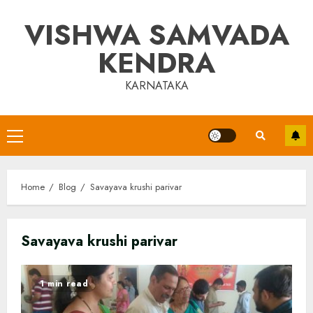
Skip
VISHWA SAMVADA
to
content
KENDRA
KARNATAKA
Primary
Menu
Home
Blog
Savayava krushi parivar
Savayava krushi parivar
1 min read