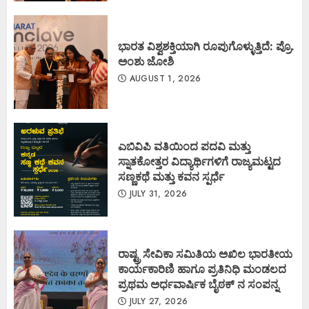
ಭಾರತ ವಿಶ್ವಶಕ್ತಿಯಾಗಿ ರೂಪುಗೊಳ್ಳುತ್ತಿದೆ: ಪ್ರೊ.
ಅಂಶು ಜೋಶಿ
AUGUST 1, 2026
ಎಬಿವಿಪಿ ವತಿಯಿಂದ ಪದವಿ ಮತ್ತು
ಸ್ನಾತಕೋತ್ತರ ವಿದ್ಯಾರ್ಥಿಗಳಿಗೆ ರಾಜ್ಯಮಟ್ಟದ
ಸಣ್ಣಕಥೆ ಮತ್ತು ಕವನ ಸ್ಪರ್ಧೆ
JULY 31, 2026
ರಾಷ್ಟ್ರ ಸೇವಿಕಾ ಸಮಿತಿಯ ಅಖಿಲ ಭಾರತೀಯ
ಕಾರ್ಯಕಾರಿಣಿ ಹಾಗೂ ಪ್ರತಿನಿಧಿ ಮಂಡಲದ
ಪ್ರಥಮ ಅರ್ಧವಾರ್ಷಿಕ ಬೈಠಕ್ ನ ಸಂಪನ್ನ
JULY 27, 2026