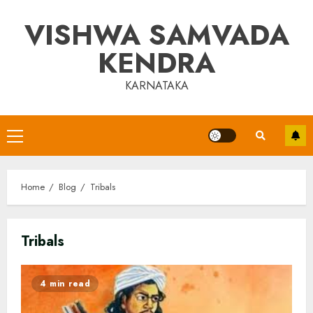
Skip
VISHWA SAMVADA
to
content
KENDRA
KARNATAKA
Primary
Menu
Home
Blog
Tribals
Tribals
4 min read