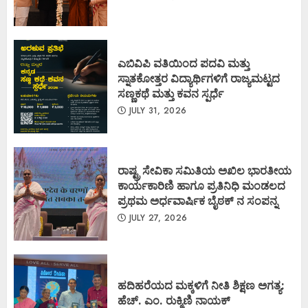
ಎಬಿವಿಪಿ ವತಿಯಿಂದ ಪದವಿ ಮತ್ತು
ಸ್ನಾತಕೋತ್ತರ ವಿದ್ಯಾರ್ಥಿಗಳಿಗೆ ರಾಜ್ಯಮಟ್ಟದ
ಸಣ್ಣಕಥೆ ಮತ್ತು ಕವನ ಸ್ಪರ್ಧೆ
JULY 31, 2026
ರಾಷ್ಟ್ರ ಸೇವಿಕಾ ಸಮಿತಿಯ ಅಖಿಲ ಭಾರತೀಯ
ಕಾರ್ಯಕಾರಿಣಿ ಹಾಗೂ ಪ್ರತಿನಿಧಿ ಮಂಡಲದ
ಪ್ರಥಮ ಅರ್ಧವಾರ್ಷಿಕ ಬೈಠಕ್ ನ ಸಂಪನ್ನ
JULY 27, 2026
ಹದಿಹರೆಯದ ಮಕ್ಕಳಿಗೆ ನೀತಿ ಶಿಕ್ಷಣ ಅಗತ್ಯ:
ಹೆಚ್. ಎಂ. ರುಕ್ಮಿಣಿ ನಾಯಕ್