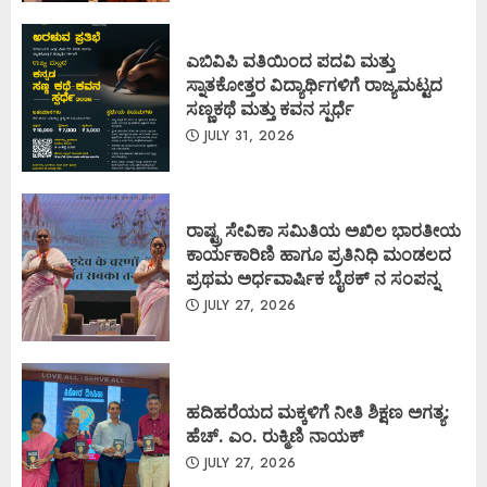
ಎಬಿವಿಪಿ ವತಿಯಿಂದ ಪದವಿ ಮತ್ತು
ಸ್ನಾತಕೋತ್ತರ ವಿದ್ಯಾರ್ಥಿಗಳಿಗೆ ರಾಜ್ಯಮಟ್ಟದ
ಸಣ್ಣಕಥೆ ಮತ್ತು ಕವನ ಸ್ಪರ್ಧೆ
JULY 31, 2026
ರಾಷ್ಟ್ರ ಸೇವಿಕಾ ಸಮಿತಿಯ ಅಖಿಲ ಭಾರತೀಯ
ಕಾರ್ಯಕಾರಿಣಿ ಹಾಗೂ ಪ್ರತಿನಿಧಿ ಮಂಡಲದ
ಪ್ರಥಮ ಅರ್ಧವಾರ್ಷಿಕ ಬೈಠಕ್ ನ ಸಂಪನ್ನ
JULY 27, 2026
ಹದಿಹರೆಯದ ಮಕ್ಕಳಿಗೆ ನೀತಿ ಶಿಕ್ಷಣ ಅಗತ್ಯ:
ಹೆಚ್. ಎಂ. ರುಕ್ಮಿಣಿ ನಾಯಕ್
JULY 27, 2026