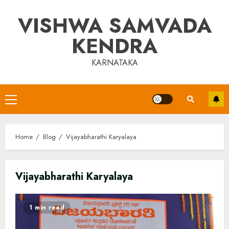
Skip
VISHWA SAMVADA
to
content
KENDRA
KARNATAKA
Primary
Menu
Home
Blog
Vijayabharathi Karyalaya
Vijayabharathi Karyalaya
1 min read