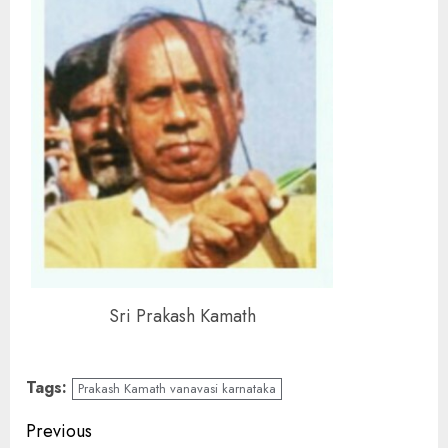
Sri Prakash Kamath
Tags:
Prakash Kamath vanavasi karnataka
Continue
Previous