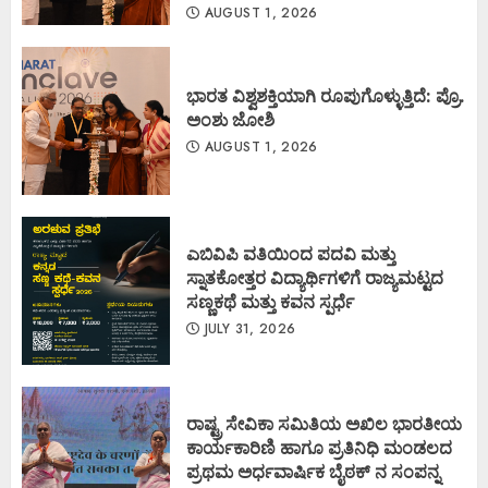
AUGUST 1, 2026
ಭಾರತ ವಿಶ್ವಶಕ್ತಿಯಾಗಿ ರೂಪುಗೊಳ್ಳುತ್ತಿದೆ: ಪ್ರೊ.
ಅಂಶು ಜೋಶಿ
AUGUST 1, 2026
ಎಬಿವಿಪಿ ವತಿಯಿಂದ ಪದವಿ ಮತ್ತು
ಸ್ನಾತಕೋತ್ತರ ವಿದ್ಯಾರ್ಥಿಗಳಿಗೆ ರಾಜ್ಯಮಟ್ಟದ
ಸಣ್ಣಕಥೆ ಮತ್ತು ಕವನ ಸ್ಪರ್ಧೆ
JULY 31, 2026
ರಾಷ್ಟ್ರ ಸೇವಿಕಾ ಸಮಿತಿಯ ಅಖಿಲ ಭಾರತೀಯ
ಕಾರ್ಯಕಾರಿಣಿ ಹಾಗೂ ಪ್ರತಿನಿಧಿ ಮಂಡಲದ
ಪ್ರಥಮ ಅರ್ಧವಾರ್ಷಿಕ ಬೈಠಕ್ ನ ಸಂಪನ್ನ