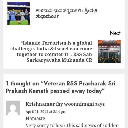
Reading
ಕಾಳಿದಾಸ-ಭಾಸ ಪಠ್ಯವಾಗಲಿ : ಶ್ರೀಮತಿ
Pre
ಸುಧಾಮೂರ್ತಿ
pos
Next
“Islamic Terrorism is a global
challenge. India & Israel can come
Next
together to counter it”, RSS Sah
post:
Sarkaryavaha Mukunda CR
1 thought on “
Veteran RSS Pracharak Sri
Prakash Kamath passed away today
”
Krishnamurthy woonnimani
says:
April 21, 2019 at 8:14 pm
Namaste
Very sorry to hear this sad news of sudden