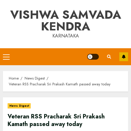
Skip
VISHWA SAMVADA
to
content
KENDRA
KARNATAKA
Primary
Menu
Home
News Digest
Veteran RSS Pracharak Sri Prakash Kamath passed away today
News Digest
Veteran RSS Pracharak Sri Prakash
Kamath passed away today