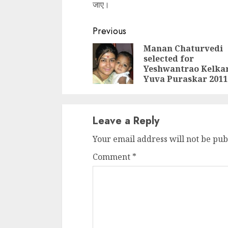
जाए।
Continue
Previous
Reading
Manan Chaturvedi
selected for
Yeshwantrao Kelka
Yuva Puraskar 2011
Leave a Reply
Your email address will not be pub
Comment
*