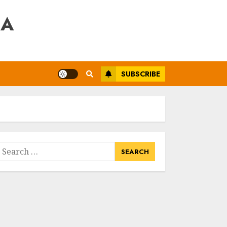
RA
SUBSCRIBE
earch
or: