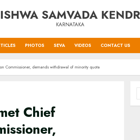
ISHWA SAMVADA KEND
KARNATAKA
TICLES
PHOTOS
SEVA
VIDEOS
CONTACT US
ion Commissioner, demands withdrawal of minority quota
S
f
met Chief
issioner,