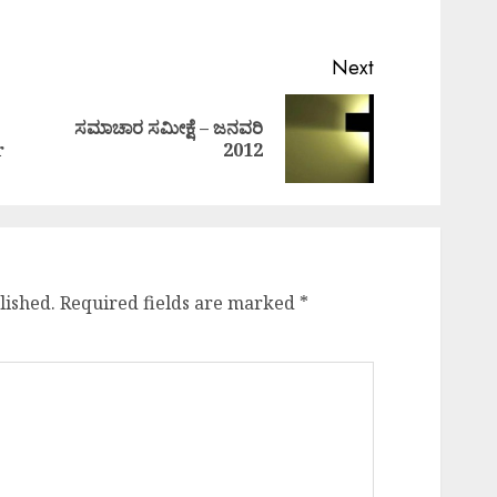
Next
ಸಮಾಚಾರ ಸಮೀಕ್ಷೆ – ಜನವರಿ
Previous
Next
r
2012
post:
post:
lished.
Required fields are marked
*