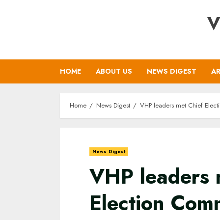
Skip
V
to
content
HOME
ABOUT US
NEWS DIGEST
AR
Home
News Digest
VHP leaders met Chief Elect
News Digest
VHP leaders 
Election Comm