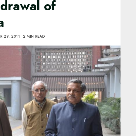
drawal of
a
R 29, 2011
2 MIN READ