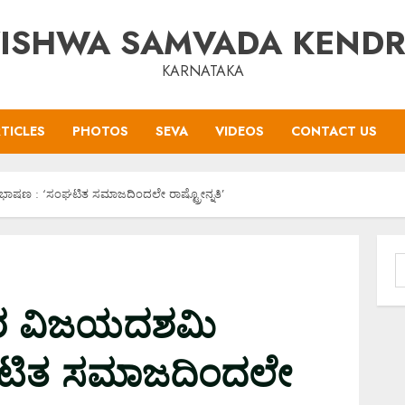
ISHWA SAMVADA KEND
KARNATAKA
TICLES
PHOTOS
SEVA
VIDEOS
CONTACT US
ಣ : ‘ಸಂಘಟಿತ ಸಮಾಜದಿಂದಲೇ ರಾಷ್ಟ್ರೋನ್ನತಿ’
S
f
 ವಿಜಯದಶಮಿ
ಟಿತ ಸಮಾಜದಿಂದಲೇ