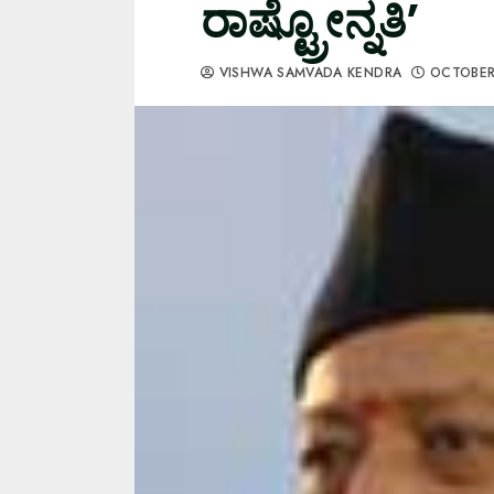
ರಾಷ್ಟ್ರೋನ್ನತಿ’
VISHWA SAMVADA KENDRA
OCTOBER 