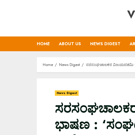
Skip
V
to
content
HOME
ABOUT US
NEWS DIGEST
AR
Home
News Digest
ಸರಸಂಘಚಾಲಕರ ವಿಜಯದಶಮಿ ಭಾಷ
News Digest
ಸರಸಂಘಚಾಲಕರ
ಭಾಷಣ : ‘ಸಂಘ