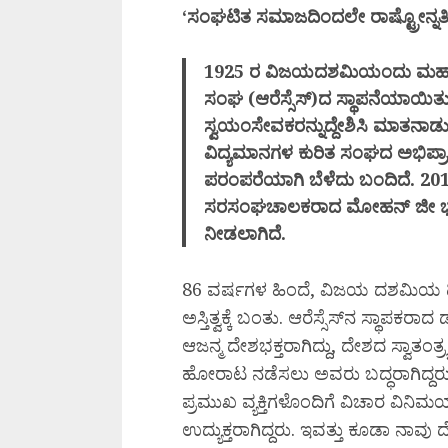
‘ಸಂಘಟಿತ ಸಮಾಜದಿಂದಲೇ ರಾಷ್ಟ್ರೋನ್ನತಿ
1925 ರ ವಿಜಯದಶಮಿಯಂದು ಮಹಾರಾಷ್
ಸಂಘ (ಆರೆಸ್ಸೆಸ್)ದ ಸ್ಥಾಪನೆಯಾ
ಸ್ವಯಂಸೇವಕರನ್ನುದ್ದೇಶಿಸಿ ಮಾತನಾ
ವಿದ್ಯಮಾನಗಳ ಕುರಿತ ಸಂಘದ ಅಭಿಪ್ರ
ಪರಂಪರೆಯಾಗಿ ಬೆಳೆದು ಬಂದಿದೆ. 
ಸರಸಂಘಚಾಲಕರಾದ ಮೋಹನ್ ಜೀ ಭಾಗ
ನೀಡಲಾಗಿದೆ.
86 ವರ್ಷಗಳ ಹಿಂದೆ, ವಿಜಯ ದಶಮಿಯ 
ಅಸ್ತಿತ್ವಕ್ಕೆ ಬಂತು. ಆರೆಸ್ಸೆಸ್‌ನ ಸ್ಥ
ಆಜನ್ಮ ದೇಶಭಕ್ತರಾಗಿದ್ದು, ದೇಶದ ಸ್ವಾತಂ
ಹೋರಾಟ ನಡೆಸಲು ಅವರು ಬದ್ಧರಾಗಿದ
ಪ್ರಮುಖ ವ್ಯಕ್ತಿಗಳೊಂದಿಗೆ ವಿಚಾರ ವಿನ
ಉದ್ಯುಕ್ತರಾಗಿದ್ದರು. ಇವತ್ತು ಕೂಡಾ ನಾವ