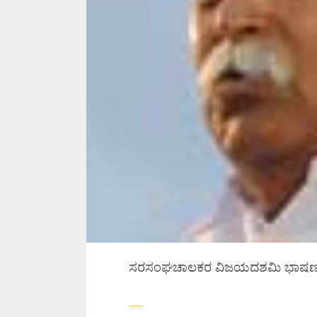
ಸರಸಂಘಚಾಲಕರ ವಿಜಯದಶಮಿ ಭಾಷ