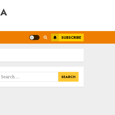
RA
SUBSCRIBE
earch
or: