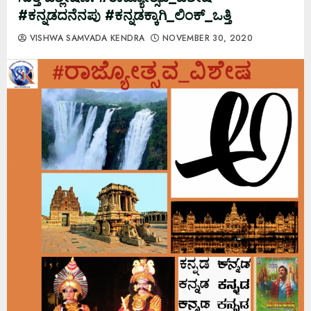
#ಕನ್ನಡದನೆನಪು #ಕನ್ನಡಕ್ಕಾಗಿ_ಲಿಂಕ್_ಒತ್ತಿ
VISHWA SAMVADA KENDRA
NOVEMBER 30, 2020