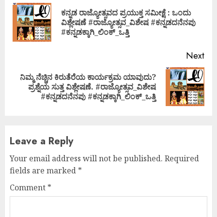
Reading
ಕನ್ನಡ ರಾಜ್ಯೋತ್ಸವದ ಪ್ರಯುಕ್ತ ಸಮೀಕ್ಷೆ : ಒಂದು
Pre
ವಿಶ್ಲೇಷಣೆ #ರಾಜ್ಯೋತ್ಸವ_ವಿಶೇಷ #ಕನ್ನಡದನೆನಪು
pos
#ಕನ್ನಡಕ್ಕಾಗಿ_ಲಿಂಕ್_ಒತ್ತಿ
Next
ನಿಮ್ಮ ನೆಚ್ಚಿನ ಕಿರುತೆರೆಯ ಕಾರ್ಯಕ್ರಮ ಯಾವುದು?
Next
ಪ್ರಶ್ನೆಯ ಸುತ್ತ ವಿಶ್ಲೇಷಣೆ. #ರಾಜ್ಯೋತ್ಸವ_ವಿಶೇಷ
post:
#ಕನ್ನಡದನೆನಪು #ಕನ್ನಡಕ್ಕಾಗಿ_ಲಿಂಕ್_ಒತ್ತಿ
Leave a Reply
Your email address will not be published.
Required
fields are marked
*
Comment
*