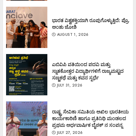
ಭಾರತ ವಿಶ್ವಶಕ್ತಿಯಾಗಿ ರೂಪುಗೊಳ್ಳುತ್ತಿದೆ: ಪ್ರೊ.
ಅಂಶು ಜೋಶಿ
AUGUST 1, 2026
ಎಬಿವಿಪಿ ವತಿಯಿಂದ ಪದವಿ ಮತ್ತು
ಸ್ನಾತಕೋತ್ತರ ವಿದ್ಯಾರ್ಥಿಗಳಿಗೆ ರಾಜ್ಯಮಟ್ಟದ
ಸಣ್ಣಕಥೆ ಮತ್ತು ಕವನ ಸ್ಪರ್ಧೆ
JULY 31, 2026
ರಾಷ್ಟ್ರ ಸೇವಿಕಾ ಸಮಿತಿಯ ಅಖಿಲ ಭಾರತೀಯ
ಕಾರ್ಯಕಾರಿಣಿ ಹಾಗೂ ಪ್ರತಿನಿಧಿ ಮಂಡಲದ
ಪ್ರಥಮ ಅರ್ಧವಾರ್ಷಿಕ ಬೈಠಕ್ ನ ಸಂಪನ್ನ
JULY 27, 2026