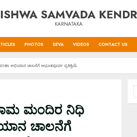
ISHWA SAMVADA KEND
KARNATAKA
TICLES
PHOTOS
SEVA
VIDEOS
CONTACT US
ಮರ್ಪಣಾ ಅಭಿಯಾನ ಚಾಲನೆಗೆ ಅಭೂತಪೂರ್ವ ಪ್ರತಿಕ್ರಿಯೆ
S
f
ೀ ರಾಮ ಮಂದಿರ ನಿಧಿ
ಯಾನ ಚಾಲನೆಗೆ