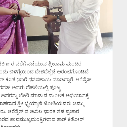
ರಿ ೫ ರ ವರೆಗೆ ನಡೆಯುವ ಶ್ರೀರಾಮ ಮಂದಿರ
ು ಬಿಳಿಗ್ಗೆಯಿಂದ ದೇಶದೆಲ್ಲೆಡೆ ಆರಂಭಗೊಂಡಿದೆ.
್ ಕೂಡ ನಿಧಿಗೆ ಧನಸಹಾಯ ಮಾಡಿದ್ದಾರೆ. ಆರೆಸ್ಸೆಸ್
್ ಅವರು ದೆಹಲಿಯಲ್ಲಿ ಪೂಜ್ಯ
 ಜಿ ಅವರನ್ನು ಭೇಟಿ ಮಾಡುವ ಮೂಲಕ ಅಭಿಯಾನಕ್ಕೆ
ಯವಾಹರಾದ ಶ್ರೀ ಭೈಯ್ಯಾಜಿ ಜೋಶಿಯವರು ಜಮ್ಮು
ದರು. ಆರೆಸ್ಸೆಸ್ ನ ಅಖಿಲ ಭಾರತ ಸಹ ಪ್ರಚಾರ
ಿಹಾರದ ಉಪಮುಖ್ಯಮಂತ್ರಿಗಳಾದ ತಾರ್ ಕಿಶೋರ್