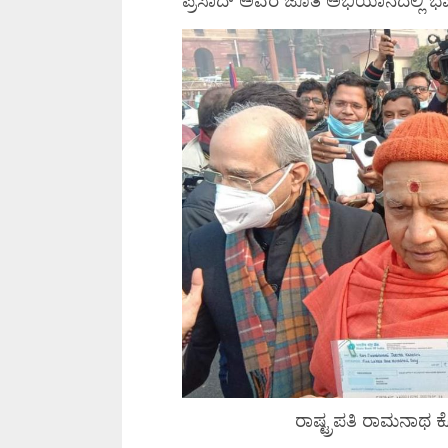
ಪ್ರಸಾದ್ ಅವರ ಜೊತೆ ಅಭಿಯಾನದಲ್ಲಿ ಭ
ರಾಷ್ಟ್ರಪತಿ ರಾಮನಾಥ