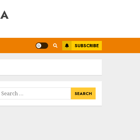
RA
SUBSCRIBE
earch
or: