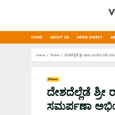
Skip
V
to
content
HOME
ABOUT US
NEWS DIGEST
AR
Home
Photos
ದೇಶದೆಲ್ಲೆಡೆ ಶ್ರೀ ರಾಮ ಮಂದಿರ ನಿಧಿ ಸ
Photos
ದೇಶದೆಲ್ಲೆಡೆ ಶ್ರ
ಸಮರ್ಪಣಾ ಅಭಿ