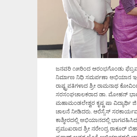
ಜನವರಿ ೧೫ರಿಂದ ಆರಂಭಗೊಂಡು ಫೆಬ್ರವ
ನಿರ್ಮಾಣ ನಿಧಿ ಸಮರ್ಪಣಾ ಅಭಿಯಾನ ಇಂದ
ರಾಷ್ಟ್ರಪತಿಗಳಾದ ಶ್ರೀ ರಾಮನಾಥ ಕೋವಿಂದ
ಸರಸಂಘಚಾಲಕರಾದ ಡಾ. ಮೋಹನ್ ಭಾಗವತ
ಮಹಾಮಂಡಲೇಶ್ವರ ಕೃಷ್ಣ ಷಾ ವಿದ್ಯಾರ್ಥಿ
ಚಾಲನೆ ನೀಡಿದರು. ಆರೆಸ್ಸೆಸ್ ಸರಕಾರ್
ಕಾಶ್ಮೀರದಲ್ಲಿ ಅಭಿಯಾನದಲ್ಲಿ ಭಾಗವಹಿಸಿ
ಪ್ರಮುಖರಾದ ಶ್ರೀ ನರೇಂದ್ರ ಠಾಕೂರ್ ಬ