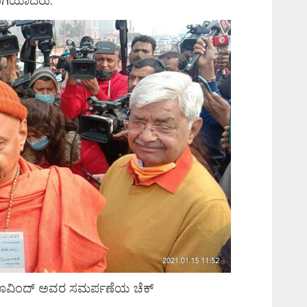
ಾಗಿಯಾದರು.
 ಕೊವಿಂದ್ ಅವರ ಸಮರ್ಪಣೆಯ ಚೆಕ್