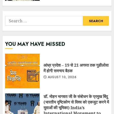
Search
for:
YOU MAY HAVE MISSED
आंध्र प्रदेश – 19 से 21 अगस्त तक गुडीलोवा
में होगी समन्वय बैठक
AUGUST 10, 2026
डॉ. मोहन भागवत जी के संबोधन के प्रमुख बिंदु
(भारतीय दृष्टिकोण से विश्व को एकजुट करने में
युवाओं की भूमिका) India’s
International Movement to