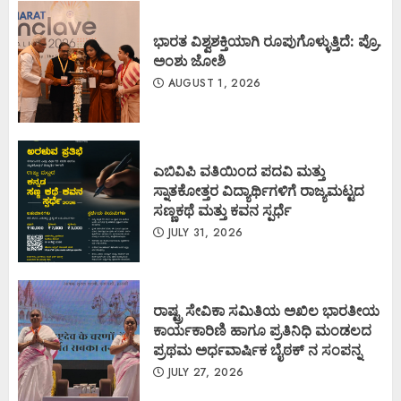
ಭಾರತ ವಿಶ್ವಶಕ್ತಿಯಾಗಿ ರೂಪುಗೊಳ್ಳುತ್ತಿದೆ: ಪ್ರೊ.
ಅಂಶು ಜೋಶಿ
AUGUST 1, 2026
ಎಬಿವಿಪಿ ವತಿಯಿಂದ ಪದವಿ ಮತ್ತು
ಸ್ನಾತಕೋತ್ತರ ವಿದ್ಯಾರ್ಥಿಗಳಿಗೆ ರಾಜ್ಯಮಟ್ಟದ
ಸಣ್ಣಕಥೆ ಮತ್ತು ಕವನ ಸ್ಪರ್ಧೆ
JULY 31, 2026
ರಾಷ್ಟ್ರ ಸೇವಿಕಾ ಸಮಿತಿಯ ಅಖಿಲ ಭಾರತೀಯ
ಕಾರ್ಯಕಾರಿಣಿ ಹಾಗೂ ಪ್ರತಿನಿಧಿ ಮಂಡಲದ
ಪ್ರಥಮ ಅರ್ಧವಾರ್ಷಿಕ ಬೈಠಕ್ ನ ಸಂಪನ್ನ
JULY 27, 2026