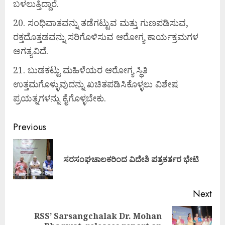
ಬಳಲುತ್ತಿದ್ದಾರೆ.
ಸಂಧಿವಾತವನ್ನು ತಡೆಗಟ್ಟುವ ಮತ್ತು ಗುಣಪಡಿಸುವ,
ರಕ್ತದೊತ್ತಡವನ್ನು ಸರಿಗೊಳಿಸುವ ಆರೋಗ್ಯ ಕಾರ್ಯಕ್ರಮಗಳ
ಅಗತ್ಯವಿದೆ.
ಬುಡಕಟ್ಟು ಮಹಿಳೆಯರ ಆರೋಗ್ಯ ಸ್ಥಿತಿ
ಉತ್ತಮಗೊಳ್ಳುವುದನ್ನು ಖಚಿತಪಡಿಸಿಕೊಳ್ಳಲು ವಿಶೇಷ
ಪ್ರಯತ್ನಗಳನ್ನು ಕೈಗೊಳ್ಳಬೇಕು.
Continue
Previous
Reading
Pre
ಸರಸಂಘಚಾಲಕರಿಂದ ವಿದೇಶಿ ಪತ್ರಕರ್ತರ ಭೇಟಿ
pos
Next
RSS’ Sarsangchalak Dr. Mohan
Next