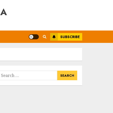
RA
SUBSCRIBE
earch
or: