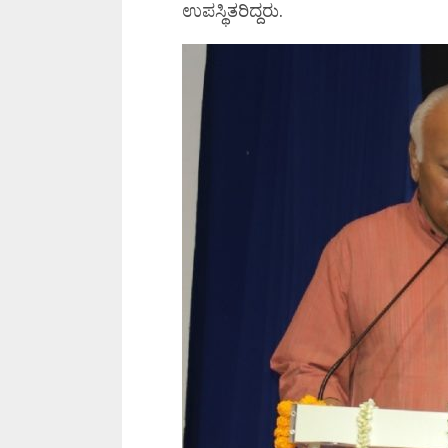
ಉಪಸ್ಥಿತರಿದ್ದರು.