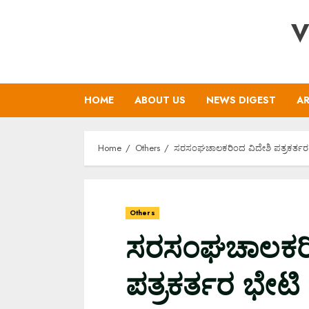
Skip
V
to
content
HOME
ABOUT US
NEWS DIGEST
AR
Home
Others
ಸರಸಂಘಚಾಲಕರಿಂದ ವಿದೇಶಿ ಪತ್ರಕರ್ತರ
Others
ಸರಸಂಘಚಾಲಕರಿ
ಪತ್ರಕರ್ತರ ಭೇಟಿ