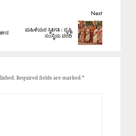
Next
ಮಹಿಳೆಯರ ಸ್ಥಿತಿಗತಿ : ದೃಷ್ಟಿ
Previous
Next
ರ್ಶನ
ಸಂಸ್ಥೆಯ ವರದಿ
post:
post:
lished.
Required fields are marked
*