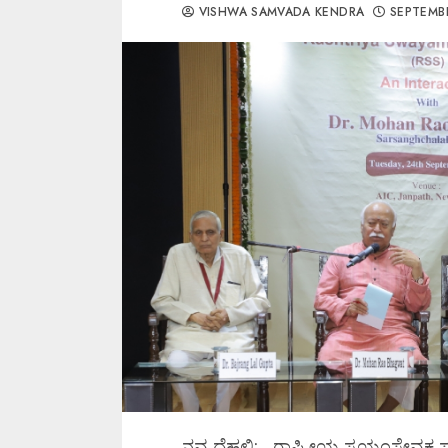
VISHWA SAMVADA KENDRA
SEPTEMBE
ನವ ದೆಹಲಿ: ರಾಷ್ಟ್ರೀಯ ಸ್ವಯಂಸೇ