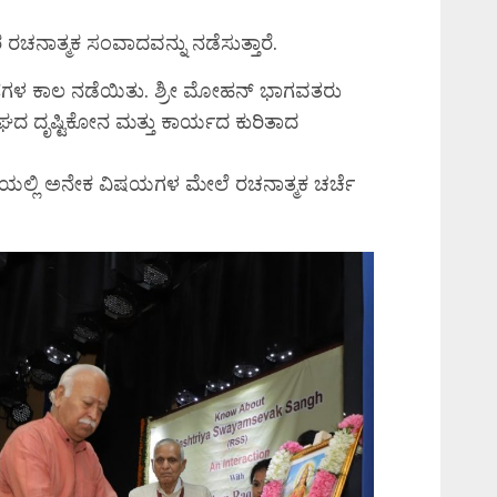
ರಚನಾತ್ಮಕ ಸಂವಾದವನ್ನು ನಡೆಸುತ್ತಾರೆ.
ಳ ಕಾಲ ನಡೆಯಿತು. ಶ್ರೀ ಮೋಹನ್ ಭಾಗವತರು
ಂಘದ ದೃಷ್ಟಿಕೋನ ಮತ್ತು ಕಾರ್ಯದ ಕುರಿತಾದ
ಿಯಲ್ಲಿ ಅನೇಕ ವಿಷಯಗಳ ಮೇಲೆ ರಚನಾತ್ಮಕ ಚರ್ಚೆ