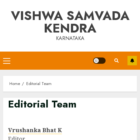
Skip
VISHWA SAMVADA
to
content
KENDRA
KARNATAKA
Primary
Menu
Home
Editorial Team
Editorial Team
Vrushanka Bhat K
Editor