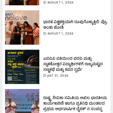
AUGUST 1, 2026
ಭಾರತ ವಿಶ್ವಶಕ್ತಿಯಾಗಿ ರೂಪುಗೊಳ್ಳುತ್ತಿದೆ: ಪ್ರೊ.
ಅಂಶು ಜೋಶಿ
AUGUST 1, 2026
ಎಬಿವಿಪಿ ವತಿಯಿಂದ ಪದವಿ ಮತ್ತು
ಸ್ನಾತಕೋತ್ತರ ವಿದ್ಯಾರ್ಥಿಗಳಿಗೆ ರಾಜ್ಯಮಟ್ಟದ
ಸಣ್ಣಕಥೆ ಮತ್ತು ಕವನ ಸ್ಪರ್ಧೆ
JULY 31, 2026
ರಾಷ್ಟ್ರ ಸೇವಿಕಾ ಸಮಿತಿಯ ಅಖಿಲ ಭಾರತೀಯ
ಕಾರ್ಯಕಾರಿಣಿ ಹಾಗೂ ಪ್ರತಿನಿಧಿ ಮಂಡಲದ
ಪ್ರಥಮ ಅರ್ಧವಾರ್ಷಿಕ ಬೈಠಕ್ ನ ಸಂಪನ್ನ