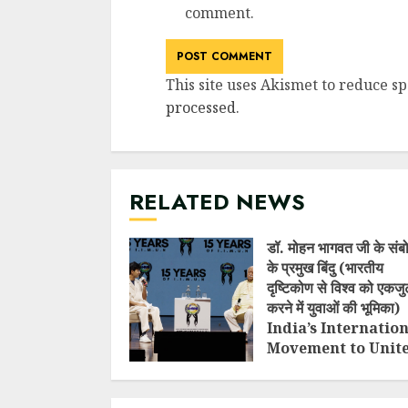
comment.
This site uses Akismet to reduce s
processed
.
RELATED NEWS
डॉ. मोहन भागवत जी के संब
के प्रमुख बिंदु (भारतीय
दृष्टिकोण से विश्व को एकजु
करने में युवाओं की भूमिका)
India’s Internatio
Movement to Unit
Nations (I.I.M.U.N.
AUGUST 7, 2026