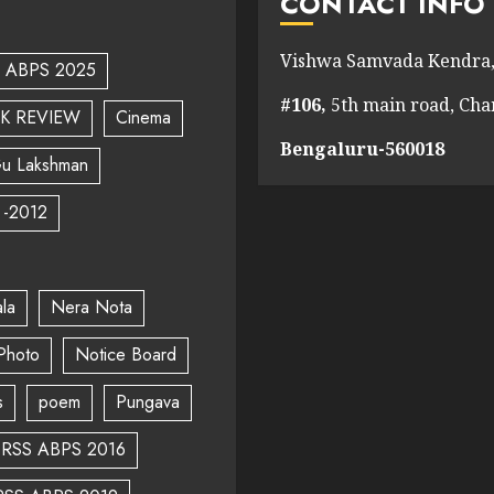
CONTACT INFO
Vishwa Samvada Kendra,
ABPS 2025
#106,
5th main road, Ch
K REVIEW
Cinema
Bengaluru-560018
u Lakshman
 -2012
la
Nera Nota
Photo
Notice Board
s
poem
Pungava
RSS ABPS 2016