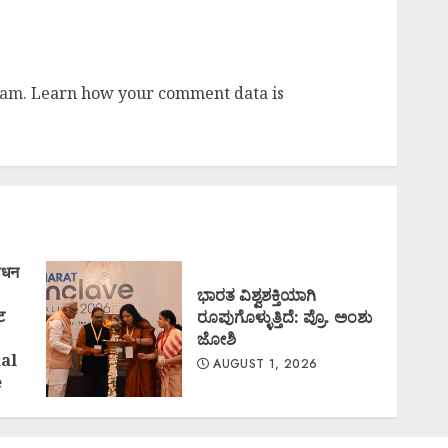
pam.
Learn how your comment data is
ोधन
ಭಾರತ ವಿಶ್ವಶಕ್ತಿಯಾಗಿ
ट
ರೂಪುಗೊಳ್ಳುತ್ತಿದೆ: ಪ್ರೊ. ಅಂಶು
ಜೋಶಿ
nal
AUGUST 1, 2026
e
)