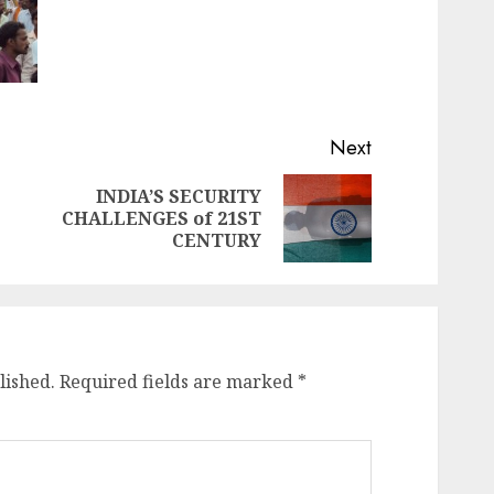
Next
INDIA’S SECURITY
Previous
Next
CHALLENGES of 21ST
post:
post:
CENTURY
lished.
Required fields are marked
*