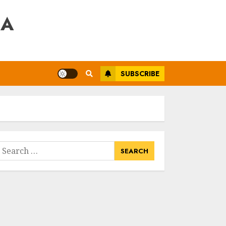
RA
SUBSCRIBE
earch
or: