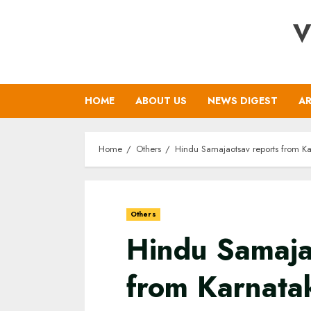
Skip
V
to
content
HOME
ABOUT US
NEWS DIGEST
AR
Home
Others
Hindu Samajaotsav reports from K
Others
Hindu Samaja
from Karnata