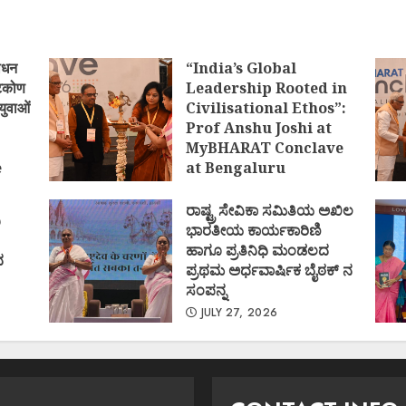
ोधन
“India’s Global
्टिकोण
Leadership Rooted in
युवाओं
Civilisational Ethos”:
Prof Anshu Joshi at
MyBHARAT Conclave
e
at Bengaluru
)
AUGUST 1, 2026
ರಾಷ್ಟ್ರ ಸೇವಿಕಾ ಸಮಿತಿಯ ಅಖಿಲ
ಿ
ಭಾರತೀಯ ಕಾರ್ಯಕಾರಿಣಿ
ಹಾಗೂ ಪ್ರತಿನಿಧಿ ಮಂಡಲದ
ದ
ಪ್ರಥಮ ಅರ್ಧವಾರ್ಷಿಕ ಬೈಠಕ್ ನ
ಸಂಪನ್ನ
JULY 27, 2026