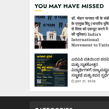
YOU MAY HAVE MISSED
डॉ. मोहन भागवत जी के संब
के प्रमुख बिंदु (भारतीय दृष
से विश्व को एकजुट करने में 
की भूमिका) India’s
International
Movement to Unit
Nations (I.I.M.U.N.
AUGUST 7, 2026
ಎಬಿವಿಪಿ ವತಿಯಿಂದ ಪದವ
ಮತ್ತು ಸ್ನಾತಕೋತ್ತರ
ವಿದ್ಯಾರ್ಥಿಗಳಿಗೆ ರಾಜ್ಯಮಟ್ಟ
ಸಣ್ಣಕಥೆ ಮತ್ತು ಕವನ ಸ್ಪರ್ಧೆ
JULY 31, 2026