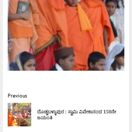
Continue
Previous
Reading
ದೊಡ್ಡಬಳ್ಳಾಪುರ : ಸ್ವಾಮಿ ವಿವೇಕಾನಂದ 150ನೇ
Pre
ಜಯಂತಿ
pos