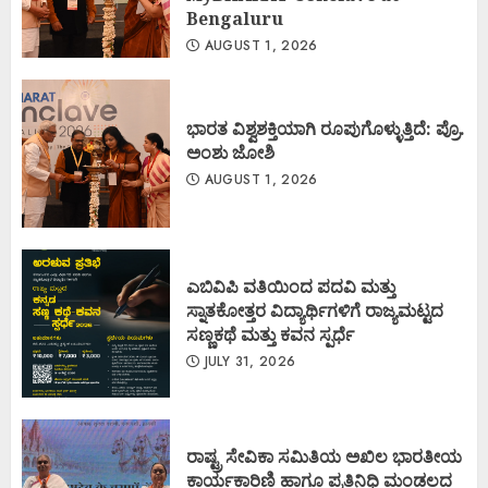
Bengaluru
AUGUST 1, 2026
ಭಾರತ ವಿಶ್ವಶಕ್ತಿಯಾಗಿ ರೂಪುಗೊಳ್ಳುತ್ತಿದೆ: ಪ್ರೊ.
ಅಂಶು ಜೋಶಿ
AUGUST 1, 2026
ಎಬಿವಿಪಿ ವತಿಯಿಂದ ಪದವಿ ಮತ್ತು
ಸ್ನಾತಕೋತ್ತರ ವಿದ್ಯಾರ್ಥಿಗಳಿಗೆ ರಾಜ್ಯಮಟ್ಟದ
ಸಣ್ಣಕಥೆ ಮತ್ತು ಕವನ ಸ್ಪರ್ಧೆ
JULY 31, 2026
ರಾಷ್ಟ್ರ ಸೇವಿಕಾ ಸಮಿತಿಯ ಅಖಿಲ ಭಾರತೀಯ
ಕಾರ್ಯಕಾರಿಣಿ ಹಾಗೂ ಪ್ರತಿನಿಧಿ ಮಂಡಲದ