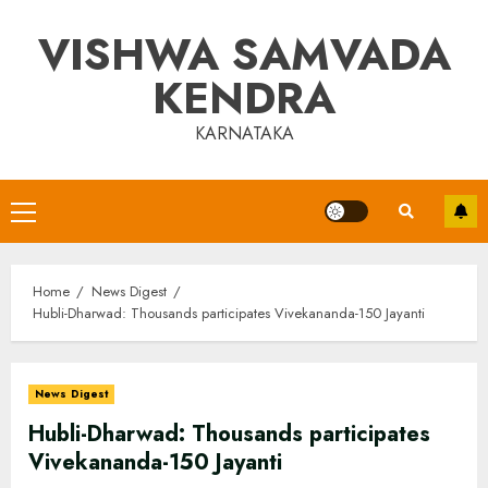
Skip
VISHWA SAMVADA
to
content
KENDRA
KARNATAKA
Primary
Menu
Home
News Digest
Hubli-Dharwad: Thousands participates Vivekananda-150 Jayanti
News Digest
Hubli-Dharwad: Thousands participates
Vivekananda-150 Jayanti