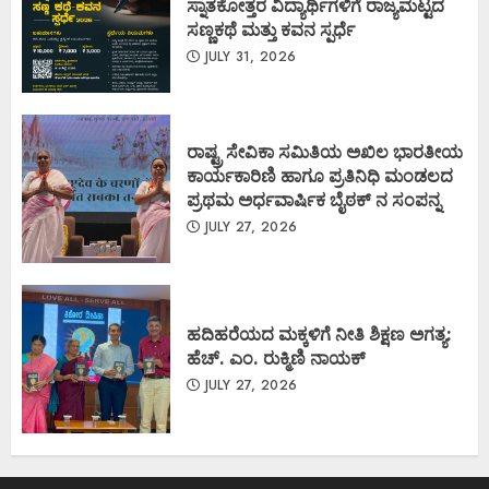
ಸ್ನಾತಕೋತ್ತರ ವಿದ್ಯಾರ್ಥಿಗಳಿಗೆ ರಾಜ್ಯಮಟ್ಟದ
ಸಣ್ಣಕಥೆ ಮತ್ತು ಕವನ ಸ್ಪರ್ಧೆ
JULY 31, 2026
ರಾಷ್ಟ್ರ ಸೇವಿಕಾ ಸಮಿತಿಯ ಅಖಿಲ ಭಾರತೀಯ
ಕಾರ್ಯಕಾರಿಣಿ ಹಾಗೂ ಪ್ರತಿನಿಧಿ ಮಂಡಲದ
ಪ್ರಥಮ ಅರ್ಧವಾರ್ಷಿಕ ಬೈಠಕ್ ನ ಸಂಪನ್ನ
JULY 27, 2026
ಹದಿಹರೆಯದ ಮಕ್ಕಳಿಗೆ ನೀತಿ ಶಿಕ್ಷಣ ಅಗತ್ಯ:
ಹೆಚ್. ಎಂ. ರುಕ್ಮಿಣಿ ನಾಯಕ್
JULY 27, 2026