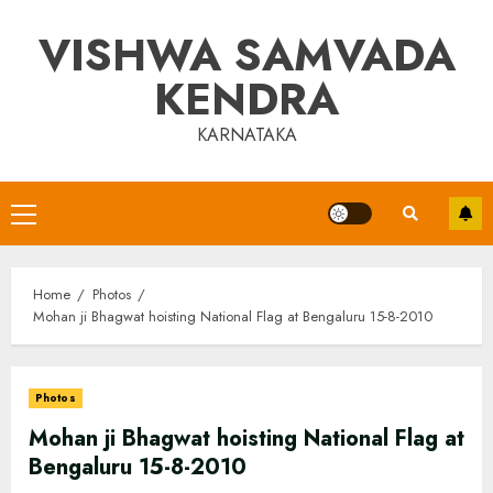
Skip
VISHWA SAMVADA
to
content
KENDRA
KARNATAKA
Primary
Menu
Home
Photos
Mohan ji Bhagwat hoisting National Flag at Bengaluru 15-8-2010
Photos
Mohan ji Bhagwat hoisting National Flag at
Bengaluru 15-8-2010