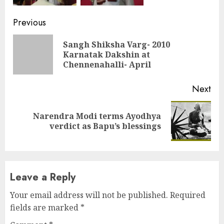
Continue
Previous
Reading
Sangh Shiksha Varg- 2010
Pre
Karnatak Dakshin at
pos
Chennenahalli- April
Next
Narendra Modi terms Ayodhya
Next
verdict as Bapu’s blessings
post:
Leave a Reply
Your email address will not be published.
Required
fields are marked
*