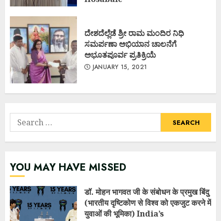
MARCH 20, 2021
ದೇಶದೆಲ್ಲೆಡೆ ಶ್ರೀ ರಾಮ ಮಂದಿರ ನಿಧಿ
ಸಮರ್ಪಣಾ ಅಭಿಯಾನ ಚಾಲನೆಗೆ
ಅಭೂತಪೂರ್ವ ಪ್ರತಿಕ್ರಿಯೆ
JANUARY 15, 2021
Search
for:
YOU MAY HAVE MISSED
डॉ. मोहन भागवत जी के संबोधन के प्रमुख बिंदु
(भारतीय दृष्टिकोण से विश्व को एकजुट करने में
युवाओं की भूमिका) India’s