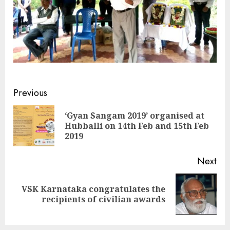
Continue
Previous
Reading
‘Gyan Sangam 2019’ organised at
Pre
Hubballi on 14th Feb and 15th Feb
pos
2019
Next
VSK Karnataka congratulates the
Next
recipients of civilian awards
post: