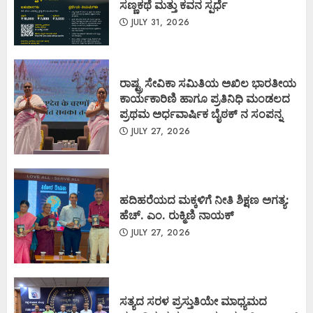
ಸಣ್ಣಕಥೆ ಮತ್ತು ಕವನ ಸ್ಪರ್ಧೆ
JULY 31, 2026
ರಾಷ್ಟ್ರ ಸೇವಿಕಾ ಸಮಿತಿಯ ಅಖಿಲ ಭಾರತೀಯ
ಕಾರ್ಯಕಾರಿಣಿ ಹಾಗೂ ಪ್ರತಿನಿಧಿ ಮಂಡಲದ
ಪ್ರಥಮ ಅರ್ಧವಾರ್ಷಿಕ ಬೈಠಕ್ ನ ಸಂಪನ್ನ
JULY 27, 2026
ಹದಿಹರೆಯದ ಮಕ್ಕಳಿಗೆ ನೀತಿ ಶಿಕ್ಷಣ ಅಗತ್ಯ:
ಹೆಚ್. ಎಂ. ರುಕ್ಮಿಣಿ ನಾಯಕ್
JULY 27, 2026
ಸತ್ಯದ ಸರಳ ಪ್ರಸ್ತುತಿಯೇ ಮಾಧ್ಯಮದ