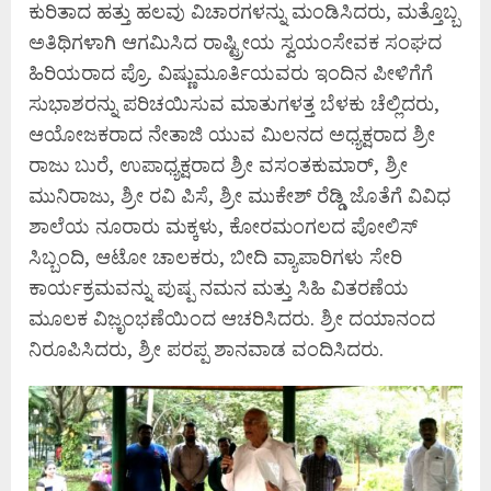
ಕುರಿತಾದ ಹತ್ತು ಹಲವು ವಿಚಾರಗಳನ್ನು ಮಂಡಿಸಿದರು, ಮತ್ತೊಬ್ಬ
ಅತಿಥಿಗಳಾಗಿ ಆಗಮಿಸಿದ ರಾಷ್ಟ್ರೀಯ ಸ್ವಯಂಸೇವಕ ಸಂಘದ
ಹಿರಿಯರಾದ ಪ್ರೊ. ವಿಷ್ಣುಮೂರ್ತಿಯವರು ಇಂದಿನ ಪೀಳಿಗೆಗೆ
ಸುಭಾಶರನ್ನು ಪರಿಚಯಿಸುವ ಮಾತುಗಳತ್ತ ಬೆಳಕು ಚೆಲ್ಲಿದರು,
ಆಯೋಜಕರಾದ ನೇತಾಜಿ ಯುವ ಮಿಲನದ ಅಧ್ಯಕ್ಷರಾದ ಶ್ರೀ
ರಾಜು ಬುರೆ, ಉಪಾಧ್ಯಕ್ಷರಾದ ಶ್ರೀ ವಸಂತಕುಮಾರ್, ಶ್ರೀ
ಮುನಿರಾಜು, ಶ್ರೀ ರವಿ ಪಿಸೆ, ಶ್ರೀ ಮುಕೇಶ್ ರೆಡ್ಡಿ ಜೊತೆಗೆ ವಿವಿಧ
ಶಾಲೆಯ ನೂರಾರು ಮಕ್ಕಳು, ಕೋರಮಂಗಲದ ಪೋಲಿಸ್
ಸಿಬ್ಬಂದಿ, ಆಟೋ ಚಾಲಕರು, ಬೀದಿ ವ್ಯಾಪಾರಿಗಳು ಸೇರಿ
ಕಾರ್ಯಕ್ರಮವನ್ನು ಪುಷ್ಪ ನಮನ ಮತ್ತು ಸಿಹಿ ವಿತರಣೆಯ
ಮೂಲಕ ವಿಜೃ಼ಂಭಣೆಯಿಂದ ಆಚರಿಸಿದರು. ಶ್ರೀ ದಯಾನಂದ
ನಿರೂಪಿಸಿದರು, ಶ್ರೀ ಪರಪ್ಪ ಶಾನವಾಡ ವಂದಿಸಿದರು.