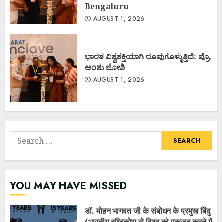
Bengaluru
AUGUST 1, 2026
ಭಾರತ ವಿಶ್ವಶಕ್ತಿಯಾಗಿ ರೂಪುಗೊಳ್ಳುತ್ತಿದೆ: ಪ್ರೊ.
ಅಂಶು ಜೋಶಿ
AUGUST 1, 2026
Search
for:
YOU MAY HAVE MISSED
डॉ. मोहन भागवत जी के संबोधन के प्रमुख बिंदु
(भारतीय दृष्टिकोण से विश्व को एकजुट करने में