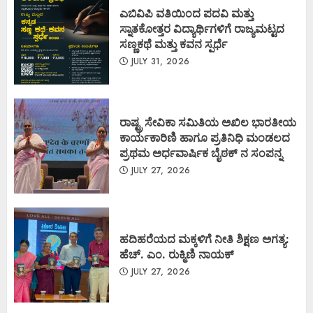
ಎಬಿವಿಪಿ ವತಿಯಿಂದ ಪದವಿ ಮತ್ತು
ಸ್ನಾತಕೋತ್ತರ ವಿದ್ಯಾರ್ಥಿಗಳಿಗೆ ರಾಜ್ಯಮಟ್ಟದ
ಸಣ್ಣಕಥೆ ಮತ್ತು ಕವನ ಸ್ಪರ್ಧೆ
JULY 31, 2026
ರಾಷ್ಟ್ರ ಸೇವಿಕಾ ಸಮಿತಿಯ ಅಖಿಲ ಭಾರತೀಯ
ಕಾರ್ಯಕಾರಿಣಿ ಹಾಗೂ ಪ್ರತಿನಿಧಿ ಮಂಡಲದ
ಪ್ರಥಮ ಅರ್ಧವಾರ್ಷಿಕ ಬೈಠಕ್ ನ ಸಂಪನ್ನ
JULY 27, 2026
ಹದಿಹರೆಯದ ಮಕ್ಕಳಿಗೆ ನೀತಿ ಶಿಕ್ಷಣ ಅಗತ್ಯ:
ಹೆಚ್. ಎಂ. ರುಕ್ಮಿಣಿ ನಾಯಕ್
JULY 27, 2026