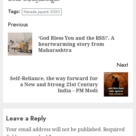
Tags:
Narada Jayanti 2020
Continue
Previous
Reading
‘God Bless You and the RSS!’. A
Pre
heartwarming story from
pos
Maharashtra
Next
Self-Reliance, the way forward for
Next
a New and Strong 21st Century
post:
India – PM Modi
Leave a Reply
Your email address will not be published.
Required