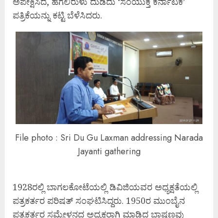
ಅಪೇಕ್ಷಿಸಿದೆ, ಹಗಲಿರುಳು ದುಡಿದು ‘ಸಂಯುಕ್ತ ಕರ್ನಾಟಕ’
ಪತ್ರಿಕೆಯನ್ನು ಕಟ್ಟಿ ಬೆಳೆಸಿದರು.
File photo : Sri Du Gu Laxman addressing Narada
Jayanti gathering
1928ರಲ್ಲಿ ಬಾಗಲಕೋಟೆಯಲ್ಲಿ ಡಿವಿಜಿಯವರ ಅಧ್ಯಕ್ಷತೆಯಲ್ಲಿ
ಪತ್ರಕರ್ತರ ಪರಿಷತ್ ಸಂಘಟಿಸಿದ್ದರು. 1950ರ ಮುಂಬೈನ
ಪತ್ರಕರ್ತರ ಸಮ್ಮೇಳನದ ಅಧ್ಯಕ್ಷರಾಗಿ ಮಾಡಿದ ಭಾಷಣವು