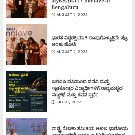
MyBHARAT Conclave at
Bengaluru
AUGUST 1, 2026
ಭಾರತ ವಿಶ್ವಶಕ್ತಿಯಾಗಿ ರೂಪುಗೊಳ್ಳುತ್ತಿದೆ: ಪ್ರೊ.
ಅಂಶು ಜೋಶಿ
AUGUST 1, 2026
ಎಬಿವಿಪಿ ವತಿಯಿಂದ ಪದವಿ ಮತ್ತು
ಸ್ನಾತಕೋತ್ತರ ವಿದ್ಯಾರ್ಥಿಗಳಿಗೆ ರಾಜ್ಯಮಟ್ಟದ
ಸಣ್ಣಕಥೆ ಮತ್ತು ಕವನ ಸ್ಪರ್ಧೆ
JULY 31, 2026
ರಾಷ್ಟ್ರ ಸೇವಿಕಾ ಸಮಿತಿಯ ಅಖಿಲ ಭಾರತೀಯ
ಕಾರ್ಯಕಾರಿಣಿ ಹಾಗೂ ಪ್ರತಿನಿಧಿ ಮಂಡಲದ