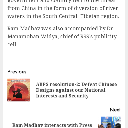
from China in the form of diversion of river
waters in the South Central Tibetan region.
Ram Madhav was also accompanied by Dr.
Manamohan Vaidya, chief of RSS’s publicity
cell.
Continue
Previous
Reading
ABPS resolution-2: Defeat Chinese
Pre
Designs against our National
pos
Interests and Security
Next
Ram Madhav interacts with Press
Next