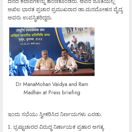
ದಿನದ ಕಲಾಪಗಳನ್ನು ಹಂಚಿಕೊಂಡರು. ಅವರ ಜೊತೆಯಲ್ಲಿ
ಅಖಿಲ ಭಾರತ ಪ್ರಚಾರ ಪ್ರಮುಖರಾದ ಡಾ.ಮನಮೋಹನ ವೈದ್ಯ
ಅವರು ಉಪಸ್ಥಿತರಿದ್ದರು.
Dr ManaMohan Vaidya and Ram
Madhav at Press briefing
ಇಂದು ಸಭೆಯು ಸ್ವೀಕರಿಸಿದ ನಿರ್ಣಯಗಳು ಎರಡು.
1. ಭ್ರಷ್ಟಾಚಾರದ ವಿರುದ್ಧ ನಿರ್ಣಾಯಕ ಪ್ರಹಾರ ಅಗತ್ಯ.