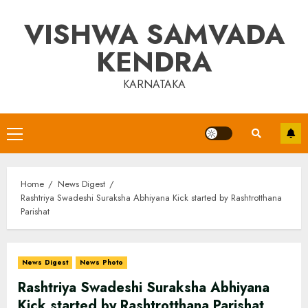
Skip
VISHWA SAMVADA
to
content
KENDRA
KARNATAKA
Primary
Menu
Home
News Digest
Rashtriya Swadeshi Suraksha Abhiyana Kick started by Rashtrotthana
Parishat
News Digest
News Photo
Rashtriya Swadeshi Suraksha Abhiyana
Kick started by Rashtrotthana Parishat