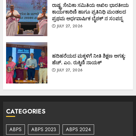
ರಾಷ್ಟ್ರ ಸೇವಿಕಾ ಸಮಿತಿಯ ಅಖಿಲ ಭಾರತೀಯ
ಕಾರ್ಯಕಾರಿಣಿ ಹಾಗೂ ಪ್ರತಿನಿಧಿ ಮಂಡಲದ
ಪ್ರಥಮ ಅರ್ಧವಾರ್ಷಿಕ ಬೈಠಕ್ ನ ಸಂಪನ್ನ
JULY 27, 2026
ಹದಿಹರೆಯದ ಮಕ್ಕಳಿಗೆ ನೀತಿ ಶಿಕ್ಷಣ ಅಗತ್ಯ:
ಹೆಚ್. ಎಂ. ರುಕ್ಮಿಣಿ ನಾಯಕ್
JULY 27, 2026
CATEGORIES
ABPS
ABPS 2023
ABPS 2024