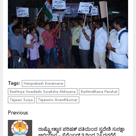
Tags:
Hariprakash Konemane
Rashtriya Swadeshi Suraksha Abhiyana
Rashtrotthana Parishat
Tejaswi Surya
Tejaswini Ananthkumar
Continue
Previous
Reading
ರಾಷ್ಟ್ರೋತ್ಥಾನ ಪರಿಷತ್ ವತಿಯಿಂದ ಸ್ವದೇಶಿ ಸುರಕ್ಷಾ
Pre
ಅಭಿಯಾನ – ಸೆಪ್ಟೆಂಬರ್ 9 ರಿಂದ 24 ರವರೆಗೆ