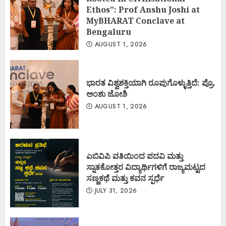
Ethos”: Prof Anshu Joshi at
MyBHARAT Conclave at
Bengaluru
AUGUST 1, 2026
ಭಾರತ ವಿಶ್ವಶಕ್ತಿಯಾಗಿ ರೂಪುಗೊಳ್ಳುತ್ತಿದೆ: ಪ್ರೊ.
ಅಂಶು ಜೋಶಿ
AUGUST 1, 2026
ಎಬಿವಿಪಿ ವತಿಯಿಂದ ಪದವಿ ಮತ್ತು
ಸ್ನಾತಕೋತ್ತರ ವಿದ್ಯಾರ್ಥಿಗಳಿಗೆ ರಾಜ್ಯಮಟ್ಟದ
ಸಣ್ಣಕಥೆ ಮತ್ತು ಕವನ ಸ್ಪರ್ಧೆ
JULY 31, 2026