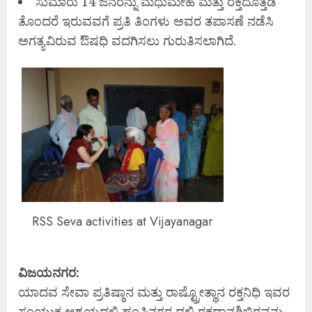
ಸುಮಾರು 14 ಜನರನ್ನು ಮಧುಮೇಹ ಮತ್ತು ರಕ್ತದೊತ್ತಡ
ತೊಂದರೆ ಇರುವವಗೆ ಪ್ರತಿ ತಿಂಗಳು ಅವರ ತಪಾಸಣೆ ನಡೆಸಿ
ಅಗತ್ಯವಿರುವ ಔಷಧಿ ವದಗಿಸಲು ಗುರುತಿಸಲಾಗಿದೆ.
RSS Seva activities at Vijayanagar
ವಿಜಯನಗರ:
ಯಾದವ ಸೇವಾ ಪ್ರತಿಷ್ಠಾನ ಮತ್ತು ರಾಷ್ಟ್ರೋತ್ಥಾನ ರಕ್ತನಿಧಿ ಇವರ
ಸಂಯುಕ್ತ ಆಶ್ರಯದಲ್ಲಿ ಹಂಪಿನಗರ ದಲ್ಲಿ ರಕ್ತದಾನಶಿಬಿರವನ್ನು