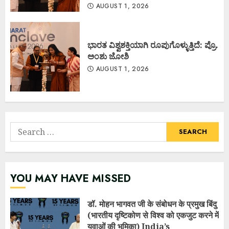
AUGUST 1, 2026
ಭಾರತ ವಿಶ್ವಶಕ್ತಿಯಾಗಿ ರೂಪುಗೊಳ್ಳುತ್ತಿದೆ: ಪ್ರೊ.
ಅಂಶು ಜೋಶಿ
AUGUST 1, 2026
Search
for:
YOU MAY HAVE MISSED
डॉ. मोहन भागवत जी के संबोधन के प्रमुख बिंदु
(भारतीय दृष्टिकोण से विश्व को एकजुट करने में
युवाओं की भूमिका) India’s