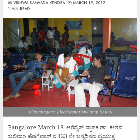
VISHWA SAMVADA KENDRA
MARCH 19, 2012
1 MIN READ
Vijayanagara_Blood Donation Camp by RSS
Bangalore March 18: ಆರೆಸ್ಸೆಸ್ ಸ್ಥಾಪಕ ಡಾ. ಕೇಶವ
ಬಲಿರಾಂ ಹೆಡಗೆವಾರ್ ರ 123 ನೇ ಜನ್ಮದಿನದ ಪ್ರಯುಕ್ತ