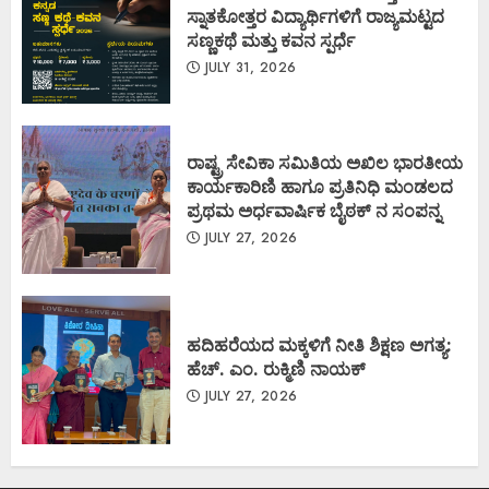
ಸ್ನಾತಕೋತ್ತರ ವಿದ್ಯಾರ್ಥಿಗಳಿಗೆ ರಾಜ್ಯಮಟ್ಟದ
ಸಣ್ಣಕಥೆ ಮತ್ತು ಕವನ ಸ್ಪರ್ಧೆ
JULY 31, 2026
ರಾಷ್ಟ್ರ ಸೇವಿಕಾ ಸಮಿತಿಯ ಅಖಿಲ ಭಾರತೀಯ
ಕಾರ್ಯಕಾರಿಣಿ ಹಾಗೂ ಪ್ರತಿನಿಧಿ ಮಂಡಲದ
ಪ್ರಥಮ ಅರ್ಧವಾರ್ಷಿಕ ಬೈಠಕ್ ನ ಸಂಪನ್ನ
JULY 27, 2026
ಹದಿಹರೆಯದ ಮಕ್ಕಳಿಗೆ ನೀತಿ ಶಿಕ್ಷಣ ಅಗತ್ಯ:
ಹೆಚ್. ಎಂ. ರುಕ್ಮಿಣಿ ನಾಯಕ್
JULY 27, 2026