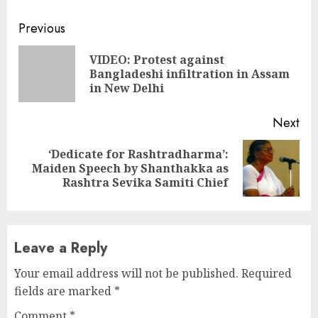
Continue
Previous
Reading
VIDEO: Protest against
Pre
Bangladeshi infiltration in Assam
pos
in New Delhi
Next
‘Dedicate for Rashtradharma’:
Next
Maiden Speech by Shanthakka as
post:
Rashtra Sevika Samiti Chief
Leave a Reply
Your email address will not be published.
Required
fields are marked
*
Comment
*