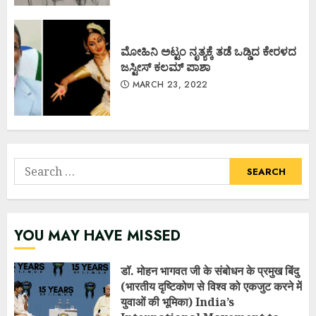
ಮೋಹಿನಿ ಅಟ್ಟಂ ನೃತ್ಯಕ್ಕೆ ತಡೆ ಒಡ್ಡಿದ ಕೇರಳದ
ಜಸ್ಟೀಸ್ ಕಲಮ್ ಪಾಶಾ
MARCH 23, 2022
Search
for:
YOU MAY HAVE MISSED
डॉ. मोहन भागवत जी के संबोधन के प्रमुख बिंदु
(भारतीय दृष्टिकोण से विश्व को एकजुट करने में
युवाओं की भूमिका) India’s