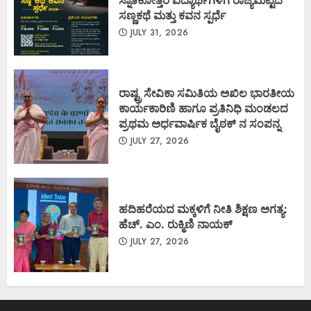
ಸ್ನಾತಕೋತ್ತರ ವಿದ್ಯಾರ್ಥಿಗಳಿಗೆ ರಾಜ್ಯಮಟ್ಟದ
ಸಣ್ಣಕಥೆ ಮತ್ತು ಕವನ ಸ್ಪರ್ಧೆ
JULY 31, 2026
ರಾಷ್ಟ್ರ ಸೇವಿಕಾ ಸಮಿತಿಯ ಅಖಿಲ ಭಾರತೀಯ
ಕಾರ್ಯಕಾರಿಣಿ ಹಾಗೂ ಪ್ರತಿನಿಧಿ ಮಂಡಲದ
ಪ್ರಥಮ ಅರ್ಧವಾರ್ಷಿಕ ಬೈಠಕ್ ನ ಸಂಪನ್ನ
JULY 27, 2026
ಹದಿಹರೆಯದ ಮಕ್ಕಳಿಗೆ ನೀತಿ ಶಿಕ್ಷಣ ಅಗತ್ಯ:
ಹೆಚ್. ಎಂ. ರುಕ್ಮಿಣಿ ನಾಯಕ್
JULY 27, 2026