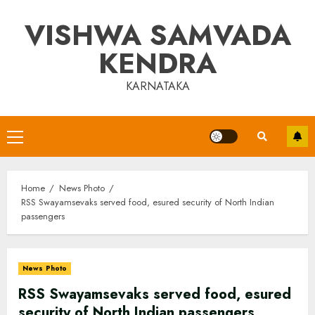
Skip
VISHWA SAMVADA
to
content
KENDRA
KARNATAKA
Primary
Menu
Home
News Photo
RSS Swayamsevaks served food, esured security of North Indian
passengers
News Photo
RSS Swayamsevaks served food, esured
security of North Indian passengers