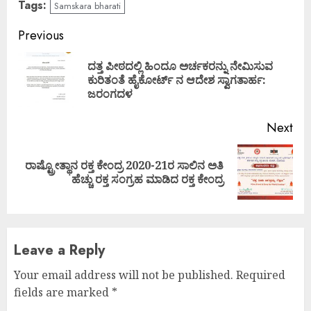
Tags:
Samskara bharati
Continue
Previous
Reading
ದತ್ತ ಪೀಠದಲ್ಲಿ ಹಿಂದೂ ಅರ್ಚಕರನ್ನು ನೇಮಿಸುವ
Pre
ಕುರಿತಂತೆ ಹೈಕೋರ್ಟ್ ನ ಆದೇಶ ಸ್ವಾಗತಾರ್ಹ:
pos
ಜರಂಗದಳ
Next
ರಾಷ್ಟ್ರೋತ್ಥಾನ ರಕ್ತ ಕೇಂದ್ರ 2020-21ರ ಸಾಲಿನ ಅತಿ
Next
ಹೆಚ್ಚು ರಕ್ತ ಸಂಗ್ರಹ ಮಾಡಿದ ರಕ್ತ ಕೇಂದ್ರ
post:
Leave a Reply
Your email address will not be published.
Required
fields are marked
*