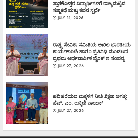
ಸ್ನಾತಕೋತ್ತರ ವಿದ್ಯಾರ್ಥಿಗಳಿಗೆ ರಾಜ್ಯಮಟ್ಟದ
ಸಣ್ಣಕಥೆ ಮತ್ತು ಕವನ ಸ್ಪರ್ಧೆ
JULY 31, 2026
ರಾಷ್ಟ್ರ ಸೇವಿಕಾ ಸಮಿತಿಯ ಅಖಿಲ ಭಾರತೀಯ
ಕಾರ್ಯಕಾರಿಣಿ ಹಾಗೂ ಪ್ರತಿನಿಧಿ ಮಂಡಲದ
ಪ್ರಥಮ ಅರ್ಧವಾರ್ಷಿಕ ಬೈಠಕ್ ನ ಸಂಪನ್ನ
JULY 27, 2026
ಹದಿಹರೆಯದ ಮಕ್ಕಳಿಗೆ ನೀತಿ ಶಿಕ್ಷಣ ಅಗತ್ಯ:
ಹೆಚ್. ಎಂ. ರುಕ್ಮಿಣಿ ನಾಯಕ್
JULY 27, 2026