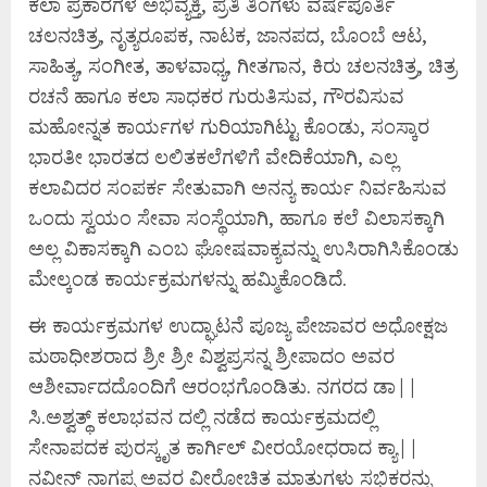
ಕಲಾ ಪ್ರಕಾರಗಳ ಅಭಿವ್ಯಕ್ತಿ, ಪ್ರತಿ ತಿಂಗಳು ವರ್ಷಪೂರ್ತಿ
ಚಲನಚಿತ್ರ, ನೃತ್ಯರೂಪಕ, ನಾಟಕ, ಜಾನಪದ, ಬೊಂಬೆ ಆಟ,
ಸಾಹಿತ್ಯ, ಸಂಗೀತ, ತಾಳವಾಧ್ಯ, ಗೀತಗಾನ, ಕಿರು ಚಲನಚಿತ್ರ, ಚಿತ್ರ
ರಚನೆ ಹಾಗೂ ಕಲಾ ಸಾಧಕರ ಗುರುತಿಸುವ, ಗೌರವಿಸುವ
ಮಹೋನ್ನತ ಕಾರ್ಯಗಳ ಗುರಿಯಾಗಿಟ್ಟು‌ ಕೊಂಡು,‌ ಸಂಸ್ಕಾರ
ಭಾರತೀ ಭಾರತದ ಲಲಿತಕಲೆಗಳಿಗೆ ವೇದಿಕೆಯಾಗಿ, ಎಲ್ಲ
ಕಲಾವಿದರ ಸಂಪರ್ಕ ಸೇತುವಾಗಿ ಅನನ್ಯ ಕಾರ್ಯ ನಿರ್ವಹಿಸುವ
ಒಂದು ಸ್ವಯಂ ಸೇವಾ ಸಂಸ್ಥೆಯಾಗಿ, ಹಾಗೂ ಕಲೆ ವಿಲಾಸಕ್ಕಾಗಿ
ಅಲ್ಲ ವಿಕಾಸಕ್ಕಾಗಿ ಎಂಬ ಘೋಷವಾಕ್ಯವನ್ನು ಉಸಿರಾಗಿಸಿಕೊಂಡು
ಮೇಲ್ಕಂಡ ಕಾರ್ಯಕ್ರಮಗಳನ್ನು ಹಮ್ಮಿಕೊಂಡಿದೆ.
ಈ ಕಾರ್ಯಕ್ರಮಗಳ‌ ಉದ್ಘಾಟನೆ ಪೂಜ್ಯ ಪೇಜಾವರ ಅಧೋಕ್ಷಜ
ಮಠಾಧೀಶರಾದ ಶ್ರೀ ಶ್ರೀ ವಿಶ್ವಪ್ರಸನ್ನ ಶ್ರೀಪಾದಂ ಅವರ
ಆಶೀರ್ವಾದದೊಂದಿಗೆ ಆರಂಭಗೊಂಡಿತು. ನಗರದ ಡಾ||
ಸಿ.ಅಶ್ವತ್ಥ್ ಕಲಾಭವನ ದಲ್ಲಿ ನಡೆದ ಕಾರ್ಯಕ್ರಮದಲ್ಲಿ
ಸೇನಾಪದಕ ಪುರಸ್ಕೃತ ಕಾರ್ಗಿಲ್ ವೀರಯೋಧರಾದ ಕ್ಯಾ||
ನವೀನ್ ನಾಗಪ್ಪ ಅವರ ವೀರೋಚಿತ ಮಾತುಗಳು ಸಭಿಕರನ್ನು