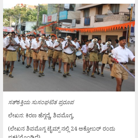
ಸತ್
ಶ
ಕ್ತಿಯ ಸುಸಂಘಟಿತ ಪ್ರರೂಪ
ಲೇಖನ: ಕಿರಣ ಹೆಗ್ಗದ್ದೆ, ಶಿವಮೊಗ್ಗ,
(ಲೇಖನ ಶಿವಮೊಗ್ಗ ಟೈಮ್ಸ್ ನಲ್ಲಿ 24 ಅಕ್ತೋಬರ್ ರಂದು
ಪ್ರಕಟಗೊಂಡಿದೆ)