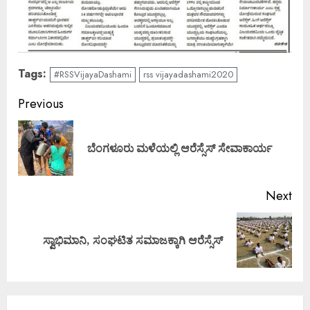
Tags:
#RSSVijayaDashami
rss vijayadashami2020
Continue
Previous
Reading
Pre
ಬೆಂಗಳೂರು ಮಳೆಯಲ್ಲಿ ಆರೆಸ್ಸೆಸ್ ಸೇವಾಕಾರ್ಯ
pos
Next
Next
ಸ್ವಾಭಿಮಾನಿ, ಸಂಘಟಿತ ಸಮಾಜಕ್ಕಾಗಿ ಆರೆಸ್ಸೆಸ್
post: