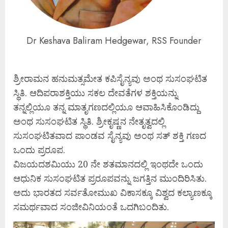
Dr Keshava Baliram Hedgewar, RSS Founder
ಶ್ರೀರಾಮನ ಹನುಮತ್ಸಮೇತ ಕಪಿಸೈನ್ಯವು ಅಂಥ ಸುಸಂಘಟಿತ
ಸ್ಥಿತಿ. ಆದಿಪರಾಶಕ್ತಿಯು ಸಕಲ ದೇವತೆಗಳ ಶಕ್ತಿಯನ್ನು
ತನ್ನಲ್ಲಿಯೂ ತನ್ನ ಮಾತೃಗಣದಲ್ಲಿಯೂ ಆವಾಹಿಸಿಕೊಂಡಿದ್ದು
ಅಂಥ ಸುಸಂಘಟಿತ ಸ್ಥಿತಿ. ಶ್ರೀಕೃಷ್ಣನ ನೇತೃತ್ವದಲ್ಲಿ
ಸುಸಂಘಟಿತವಾದ ಪಾಂಡವ ಸೈನ್ಯವು ಅಂಥ ಸತ್ ಶಕ್ತಿ ಗಣದ
ಒಂದು ಪ್ರರೂಪ.
ವಿಜಯದಶಮಿಯು 20 ನೇ ಶತಮಾನದಲ್ಲಿ ಇಂಥದೇ ಒಂದು
ಆಧುನಿಕ ಸುಸಂಘಟಿತ ಪ್ರರೂಪವನ್ನು ಜಗತ್ತಿನ ಮುಂದಿರಿಸಿತು.
ಅದು ಭಾರತದ ಸರ್ವತೋಮುಖ ವಿಕಾಸಕ್ಕೂ ವಿಶ್ವದ ಕಲ್ಯಾಣಕ್ಕೂ
ಸಮರ್ಥವಾದ ಸಂಜೀವಿನಿಯಂತೆ ಒದಗಿಬಂದಿತು.