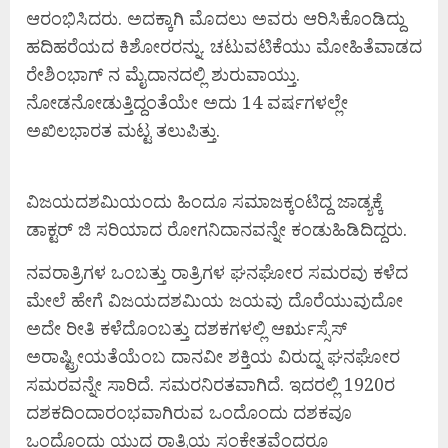
ಆರಂಭಿಸಿದರು. ಅದಕ್ಕಾಗಿ ಮೊದಲು ಅವರು ಆರಿಸಿಕೊಂಡಿದ್ದು
ಹದಿಹರೆಯದ ಕಿಶೋರರನ್ನು. ಚಟುವಟಿಕೆಯು ಮೋಹಿತೆವಾಡದ
ರೇಶಿಂಭಾಗ್ ನ ಮೈದಾನದಲ್ಲಿ ಶುರುವಾಯ್ತು.
ನೋಡನೋಡುತ್ತಿದ್ದಂತೆಯೇ ಅದು 14 ವರ್ಷಗಳಲ್ಲೇ
ಅಖಿಲಭಾರತ ಮಟ್ಟ ತಲುಪಿತ್ತು.
ವಿಜಯದಶಮಿಯಂದು ಹಿಂದೂ ಸಮಾಜಕ್ಕಂಟಿದ್ದ ಜಾಡ್ಯಕ್ಕೆ
ಡಾಕ್ಟರ್ ಜಿ ಸರಿಯಾದ ರೋಗನಿದಾನವನ್ನೇ ಕಂಡುಹಿಡಿದಿದ್ದರು.
ನವರಾತ್ರಿಗಳ ಒಂಬತ್ತು ರಾತ್ರಿಗಳ ಘನಘೋರ ಸಮರವು ಕಳೆದ
ಮೇಲೆ ಹೇಗೆ ವಿಜಯದಶಮಿಯ ಜಯವು ದೊರೆಯುವುದೋ
ಅದೇ ರೀತಿ ಕಳೆದೊಂಬತ್ತು ದಶಕಗಳಲ್ಲಿ ಆರೃಸ್ಸೆಸ್
ಅರಾಷ್ಟ್ರೀಯತೆಯೆಂಬ ದಾನವೀ ಶಕ್ತಿಯ ವಿರುದ್ನ ಘನಘೋರ
ಸಮರವನ್ನೇ ಸಾರಿದೆ. ಸಮರನಿರತವಾಗಿದೆ. ಇದರಲ್ಲಿ 1920ರ
ದಶಕದಿಂದಾರಂಭವಾಗಿರುವ ಒಂದೊಂದು ದಶಕವೂ
ಒಂದೊಂದು ಯುದ್ಧ ರಾತ್ರಿಯ ಸಂಕೇತವೆಂದರೂ