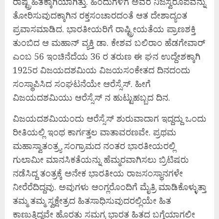
ರಾಷ್ಟ್ರಹಿತಕ್ಕಾಗಿಯಾಗಿತ್ತು. ಹಿಂದುಗಳಿಗೆ ಅವರ ನಿಜಸ್ವರೂಪವನ್ನು
ತೋರಿಸುವುದಕ್ಕಾಗಿನ ರಕ್ತಸಂಚಾರದಂತೆ ಆತ ದೇಶಾದ್ಯಂತ
ಪ್ರವಾಸಮಾಡಿದ. ಭಾರತೀಯರಿಗೆ ರಾಷ್ಟ್ರೀಯತೆಯ ಪ್ರಾಣಶಕ್ತಿ
ತುಂಬಿದ ಆ ಮಹಾನ್ ವ್ಯಕ್ತಿ ಡಾ. ಕೇಶವ ಬಲಿರಾಂ ಹೆಡಗೇವಾರ್
ಎಂಬ 56 ಇಂಚಿನೆದೆಯ 36 ರ ತರುಣ ಈ ಘನ ಉದ್ದೇಶಕ್ಕಾಗಿ
1925ರ ವಿಜಯದಶಮಿಯ ವಿಜಯಸಂಕೇತದ ದಿನದಂದು
ಸಂಸ್ಥಾಪಿಸಿದ ಸಂಘಟನೆಯೇ ಆರೆಸ್ಸೆಸ್. ಹೀಗೆ
ವಿಜಯದಶಮಿಯು ಆರೆಸ್ಸೆಸ್ ನ ಹುಟ್ಟುಹಬ್ಬದ ದಿನ.
ವಿಜಯದಶಮಿಯಂದು ಆರೆಸ್ಸೆಸ್ ಶುರುವಾದಾಗ ಇದ್ದದ್ದು ಒಂದು
ರೀತಿಯಲ್ಲಿ ಇಂಥ ಕಾರ್ಗತ್ತಲ ವಾತಾವರಣವೇ. ಪ್ರಥಮ
ಮಹಾಸ್ವಾತಂತ್ರ್ಯ ಸಂಗ್ರಾಮದ ನಂತರ ಭಾರತೀಯರಲ್ಲಿ
ಗುಲಾಮೀ ಮಾನಸಿಕತೆಯನ್ನು ಹೆಮ್ಮರವಾಗಿಸಲು ಬ್ರಿಟಿಷರು
ನಡೆಸಿದ್ದ ತಂತ್ರಕ್ಕೆ ಅನೇಕ ಭಾರತೀಯ ರಾಜಸಂಸ್ಥಾನಗಳೇ
ನೀರೆರೆದಿದ್ದವು. ಅವುಗಳು ಆಂಗ್ಲರೊಂದಿಗೆ ಮೈತ್ರಿ ಮಾಡಿಕೊಳ್ಳುತ್ತಾ
ತಮ್ಮ ತಮ್ಮ ಸ್ವಕ್ಷೇತ್ರದ ಹಿತಸಾಧಿಸುವುದರಲ್ಲಿಯೇ ಹಿತ
ಕಾಣುತ್ತಿದ್ದವೇ ಹೊರತು ಸಮಗ್ರ ಭಾರತ ಹಿತದ ಬಗ್ಗೆಯಾಗಲೀ