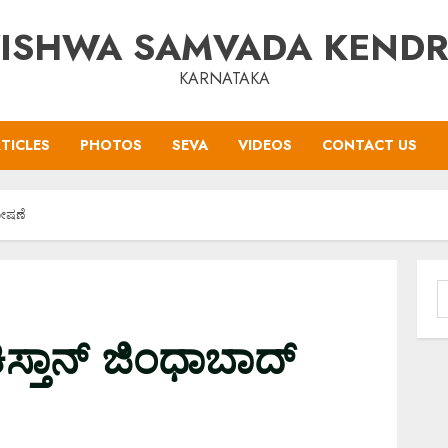
ISHWA SAMVADA KEND
KARNATAKA
TICLES
PHOTOS
SEVA
VIDEOS
CONTACT US
ಘೋಷಣೆ
S
f
ಿಸ್ತಾನ್ ಜಿಂಧಾಬಾದ್