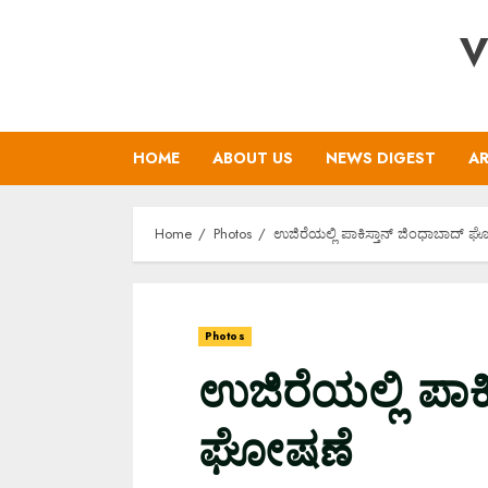
Skip
V
to
content
HOME
ABOUT US
NEWS DIGEST
AR
Home
Photos
ಉಜಿರೆಯಲ್ಲಿ ಪಾಕಿಸ್ತಾನ್ ಜಿಂಧಾಬಾದ್ 
Photos
ಉಜಿರೆಯಲ್ಲಿ ಪಾಕ
ಘೋಷಣೆ