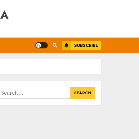
RA
SUBSCRIBE
earch
or: