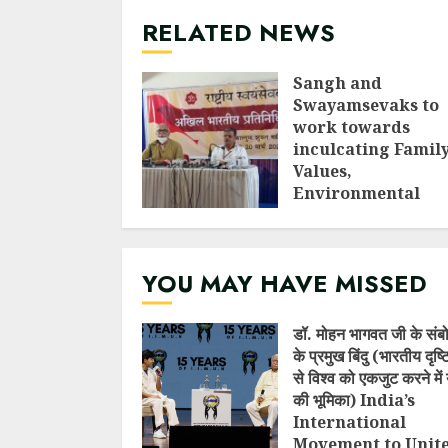
RELATED NEWS
Sangh and
Swayamsevaks to
work towards
inculcating Famil
Values,
Environmental
issues and Social
Harmony – RSS
Sarkaryavaha
YOU MAY HAVE MISSED
Dattatreya Hosaba
MARCH 20, 2021
डॉ. मोहन भागवत जी के संब
के प्रमुख बिंदु (भारतीय दृष
से विश्व को एकजुट करने में 
की भूमिका) India’s
International
Movement to Unit