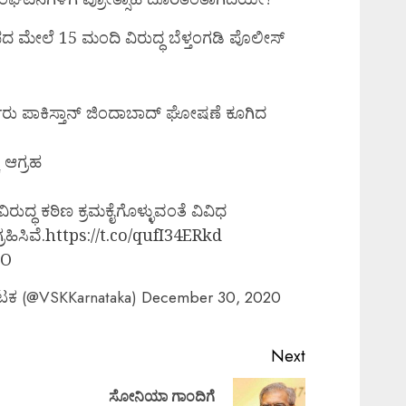
ಮೇಲೆ 15 ಮಂದಿ ವಿರುದ್ಧ ಬೆಳ್ತಂಗಡಿ ಪೊಲೀಸ್‌
ತರು ಪಾಕಿಸ್ತಾನ್ ಜಿಂದಾಬಾದ್ ಘೋಷಣೆ ಕೂಗಿದ
 ಆಗ್ರಹ
ದ್ಧ ಕಠಿಣ ಕ್ರಮಕೈಗೊಳ್ಳುವಂತೆ ವಿವಿಧ
ಹಿಸಿವೆ.
https://t.co/qufI34ERkd
QO
ಾಟಕ (@VSKKarnataka)
December 30, 2020
Next
ಸೋನಿಯಾ ಗಾಂದಿಗೆ