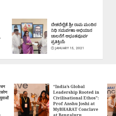
ದೇಶದೆಲ್ಲೆಡೆ ಶ್ರೀ ರಾಮ ಮಂದಿರ
ನಿಧಿ ಸಮರ್ಪಣಾ ಅಭಿಯಾನ
ಚಾಲನೆಗೆ ಅಭೂತಪೂರ್ವ
y
ಪ್ರತಿಕ್ರಿಯೆ
JANUARY 15, 2021
le
ोधन
“India’s Global
्टिकोण
Leadership Rooted in
युवाओं
Civilisational Ethos”:
Prof Anshu Joshi at
MyBHARAT Conclave
e
at Bengaluru