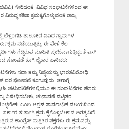
ಎಬಿವಿಪಿ) ಸೇರಿದಂತೆ ವಿವಿಧ ಸಂಘಟನೆಗಳಿಂದ ಈ
ಿರುದ್ಧ ಕಠಿಣ ಕ್ರಮಕೈಗೊಳ್ಳುವಂತೆ ರಾಜ್ಯ
 ಬೆಳ್ತಂಗಡಿ ತಾಲೂಕಿನ ವಿವಿಧ ಗ್ರಾಮಗಳ
್ರಮ ನಡೆಯುತ್ತಿತ್ತು. ಈ ವೇಳೆ ಕೆಲ
ಥಿಗಳು ಗೆದ್ದಿರುವ ಮಾಹಿತಿ ಪ್ರಕಟವಾಗುತ್ತಿದ್ದಂತೆ ಎಸ್
ವಾದ ಷೋಷಣೆ ಕೂಗಿ ಜೈಕಾರ ಹಾಕಿದರು.
ನೆಗಳು ಸದಾ ತಮ್ಮ ನಿಷ್ಠೆಯನ್ನು ಭಾರತವಿರೋಧಿ
ಪಾಕ್ ಪರ ಘೋಷಣೆ ಕೂಗುವುದು ಆಗಾಗ್ಗೆ
್ರೋಹಿ ಚಟುವಟಿಕೆಗಳಲ್ಲಿಯೂ ಈ ಸಂಘಟನೆಗಳ ಹೆಸರು
್ನು ನಿಷೇಧಿಸಬೇಕು, ಚುನಾವಣೆ ಮತ್ತಿತರ
ಮ ಕೈಗೊಳ್ಳಬೇಕು ಎಂಬ ಆಗ್ರಹ ಸಾರ್ವಜನಿಕ ವಲಯದಿಂದ
ರ್ಕಾರ ತುರ್ತಾಗಿ ಕ್ರಮ ಕೈಗೊಳ್ಳಬೇಕಾದ ಅಗತ್ಯವಿದೆ.
ರುವ ಕಾಂಗ್ರೆಸ್ ಮತ್ತಿತರ ಪಕ್ಷಗಳು ಈ ಕ್ರಮವನ್ನು
ಂಘಟನೆಗಳಿಗೆ ಪ್ರೋತ್ಸಾಹ ದೊರೆತಂತಾಗಿದೆಯೇ?