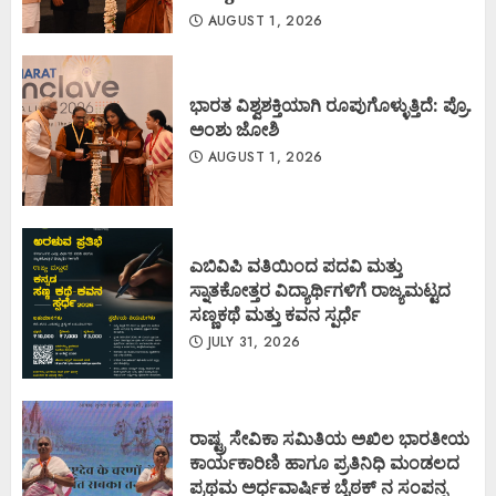
AUGUST 1, 2026
ಭಾರತ ವಿಶ್ವಶಕ್ತಿಯಾಗಿ ರೂಪುಗೊಳ್ಳುತ್ತಿದೆ: ಪ್ರೊ.
ಅಂಶು ಜೋಶಿ
AUGUST 1, 2026
ಎಬಿವಿಪಿ ವತಿಯಿಂದ ಪದವಿ ಮತ್ತು
ಸ್ನಾತಕೋತ್ತರ ವಿದ್ಯಾರ್ಥಿಗಳಿಗೆ ರಾಜ್ಯಮಟ್ಟದ
ಸಣ್ಣಕಥೆ ಮತ್ತು ಕವನ ಸ್ಪರ್ಧೆ
JULY 31, 2026
ರಾಷ್ಟ್ರ ಸೇವಿಕಾ ಸಮಿತಿಯ ಅಖಿಲ ಭಾರತೀಯ
ಕಾರ್ಯಕಾರಿಣಿ ಹಾಗೂ ಪ್ರತಿನಿಧಿ ಮಂಡಲದ
ಪ್ರಥಮ ಅರ್ಧವಾರ್ಷಿಕ ಬೈಠಕ್ ನ ಸಂಪನ್ನ