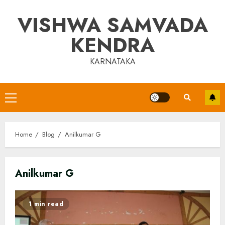
Skip
VISHWA SAMVADA
to
content
KENDRA
KARNATAKA
Primary
Menu
Home
Blog
Anilkumar G
Anilkumar G
1 min read