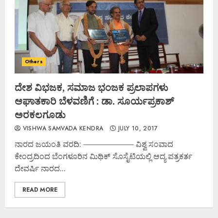
Others
ದೇಶ ವಿಭಜಕ, ಸಮಾಜ ಭಂಜಕ ಪ್ರಲಾಪಗಳು
ಆಘಾತಕಾರಿ ಬೆಳವಣಿಗೆ : ಡಾ. ಸೂರ್ಯಪ್ರಕಾಶ್
ಅರಕಲಗೂಡು
VISHWA SAMVADA KENDRA
JULY 10, 2017
ನಾರದ ಜಯಂತಿ ವರದಿ: ——————– ವಿಶ್ವ ಸಂವಾದ
ಕೇಂದ್ರದಿಂದ ಬೆಂಗಳೂರಿನ ಮಿಥಿಕ್ ಸೊಸೈಟಿಯಲ್ಲಿ ಆದ್ಯ ಪತ್ರಕರ್ತ
ದೇವರ್ಷಿ ನಾರದ...
READ MORE