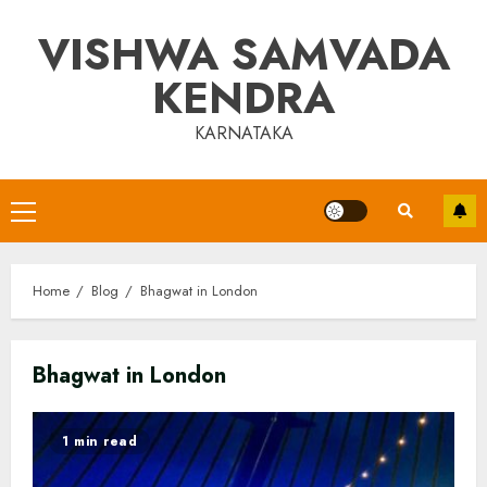
Skip
VISHWA SAMVADA
to
content
KENDRA
KARNATAKA
Primary
Menu
Home
Blog
Bhagwat in London
Bhagwat in London
1 min read