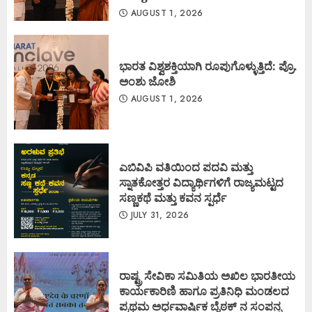
AUGUST 1, 2026
ಭಾರತ ವಿಶ್ವಶಕ್ತಿಯಾಗಿ ರೂಪುಗೊಳ್ಳುತ್ತಿದೆ: ಪ್ರೊ.
ಅಂಶು ಜೋಶಿ
AUGUST 1, 2026
ಎಬಿವಿಪಿ ವತಿಯಿಂದ ಪದವಿ ಮತ್ತು
ಸ್ನಾತಕೋತ್ತರ ವಿದ್ಯಾರ್ಥಿಗಳಿಗೆ ರಾಜ್ಯಮಟ್ಟದ
ಸಣ್ಣಕಥೆ ಮತ್ತು ಕವನ ಸ್ಪರ್ಧೆ
JULY 31, 2026
ರಾಷ್ಟ್ರ ಸೇವಿಕಾ ಸಮಿತಿಯ ಅಖಿಲ ಭಾರತೀಯ
ಕಾರ್ಯಕಾರಿಣಿ ಹಾಗೂ ಪ್ರತಿನಿಧಿ ಮಂಡಲದ
ಪ್ರಥಮ ಅರ್ಧವಾರ್ಷಿಕ ಬೈಠಕ್ ನ ಸಂಪನ್ನ