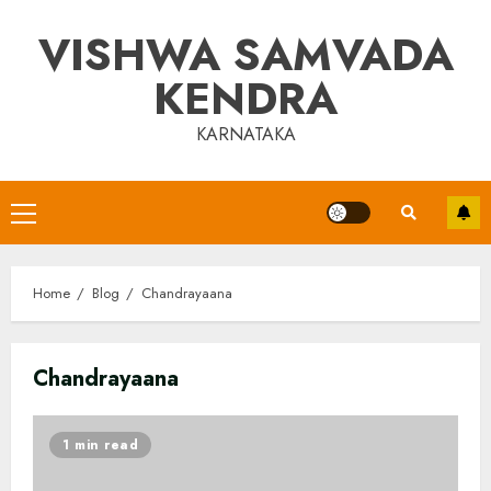
Skip
VISHWA SAMVADA
to
content
KENDRA
KARNATAKA
Primary
Menu
Home
Blog
Chandrayaana
Chandrayaana
1 min read