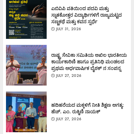
ಎಬಿವಿಪಿ ವತಿಯಿಂದ ಪದವಿ ಮತ್ತು
ಸ್ನಾತಕೋತ್ತರ ವಿದ್ಯಾರ್ಥಿಗಳಿಗೆ ರಾಜ್ಯಮಟ್ಟದ
ಸಣ್ಣಕಥೆ ಮತ್ತು ಕವನ ಸ್ಪರ್ಧೆ
JULY 31, 2026
ರಾಷ್ಟ್ರ ಸೇವಿಕಾ ಸಮಿತಿಯ ಅಖಿಲ ಭಾರತೀಯ
ಕಾರ್ಯಕಾರಿಣಿ ಹಾಗೂ ಪ್ರತಿನಿಧಿ ಮಂಡಲದ
ಪ್ರಥಮ ಅರ್ಧವಾರ್ಷಿಕ ಬೈಠಕ್ ನ ಸಂಪನ್ನ
JULY 27, 2026
ಹದಿಹರೆಯದ ಮಕ್ಕಳಿಗೆ ನೀತಿ ಶಿಕ್ಷಣ ಅಗತ್ಯ:
ಹೆಚ್. ಎಂ. ರುಕ್ಮಿಣಿ ನಾಯಕ್
JULY 27, 2026