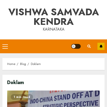
Skip
VISHWA SAMVADA
to
content
KENDRA
KARNATAKA
Primary
Menu
Home
Blog
Doklam
Doklam
1 min read