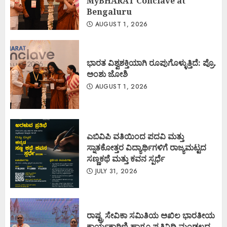
MyBHARAT Conclave at
Bengaluru
AUGUST 1, 2026
ಭಾರತ ವಿಶ್ವಶಕ್ತಿಯಾಗಿ ರೂಪುಗೊಳ್ಳುತ್ತಿದೆ: ಪ್ರೊ.
ಅಂಶು ಜೋಶಿ
AUGUST 1, 2026
ಎಬಿವಿಪಿ ವತಿಯಿಂದ ಪದವಿ ಮತ್ತು
ಸ್ನಾತಕೋತ್ತರ ವಿದ್ಯಾರ್ಥಿಗಳಿಗೆ ರಾಜ್ಯಮಟ್ಟದ
ಸಣ್ಣಕಥೆ ಮತ್ತು ಕವನ ಸ್ಪರ್ಧೆ
JULY 31, 2026
ರಾಷ್ಟ್ರ ಸೇವಿಕಾ ಸಮಿತಿಯ ಅಖಿಲ ಭಾರತೀಯ
ಕಾರ್ಯಕಾರಿಣಿ ಹಾಗೂ ಪ್ರತಿನಿಧಿ ಮಂಡಲದ