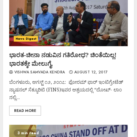
News Digest
ಭಾರತ-ಚೀನಾ ನಡುವಿನ ಗತಿರೋಧ? ಚಿಂತೆಯಿಲ್ಲ!
ಭಾರತಕ್ಕೇ ಮೇಲುಗೈ.
VISHWA SAMVADA KENDRA
AUGUST 12, 2017
ಬೆಂಗಳೂರು, ಆಗಸ್ಟ್ ೧೨, ೨೦೧೭: ಫೋರಮ್ ಫಾರ್ ಇಂಟಿಗ್ರೇಟೆಡ್
ನ್ಯಾಷನಲ್ ಸೆಕ್ಯೂರಿಟಿ (FINS)ಇವರ ಆಶ್ರಯದಲ್ಲಿ “ದೋಖ್- ಲಾಂ
ನಲ್ಲಿ...
READ MORE
3 min read