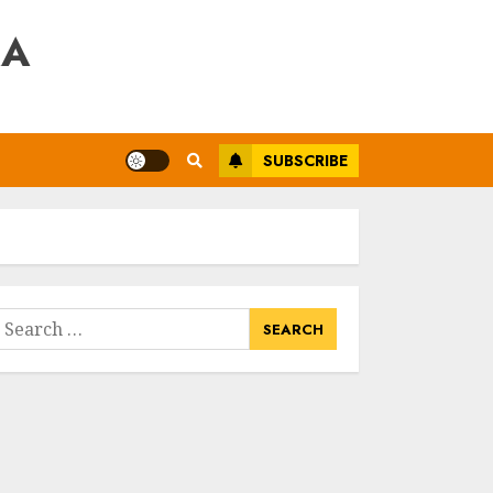
RA
SUBSCRIBE
earch
or: