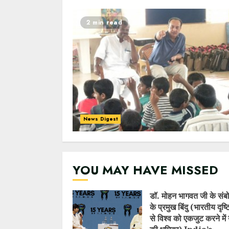
2 min read
News Digest
YOU MAY HAVE MISSED
डॉ. मोहन भागवत जी के संब
के प्रमुख बिंदु (भारतीय दृष
से विश्व को एकजुट करने में 