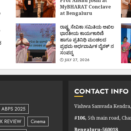
Prof Anshu Joshi at
MyBHARAT Conclave
e
at Bengaluru
)
AUGUST 1, 2026
ರಾಷ್ಟ್ರ ಸೇವಿಕಾ ಸಮಿತಿಯ ಅಖಿಲ
ಿ
ಭಾರತೀಯ ಕಾರ್ಯಕಾರಿಣಿ
ಹಾಗೂ ಪ್ರತಿನಿಧಿ ಮಂಡಲದ
ದ
ಪ್ರಥಮ ಅರ್ಧವಾರ್ಷಿಕ ಬೈಠಕ್ ನ
ಸಂಪನ್ನ
JULY 27, 2026
CONTACT INFO
Vishwa Samvada Kendra,
ABPS 2025
#106,
5th main road, Ch
K REVIEW
Cinema
Bengaluru-560018