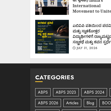
की भूमिका) India’s
International
Movement to Unit
Nations (I.I.M.U.N.
AUGUST 7, 2026
ಎಬಿವಿಪಿ ವತಿಯಿಂದ ಪದವ
ಮತ್ತು ಸ್ನಾತಕೋತ್ತರ
ವಿದ್ಯಾರ್ಥಿಗಳಿಗೆ ರಾಜ್ಯಮಟ್ಟ
ಸಣ್ಣಕಥೆ ಮತ್ತು ಕವನ ಸ್ಪರ್ಧೆ
JULY 31, 2026
CATEGORIES
ABPS
ABPS 2023
ABPS 2024
ABPS 2026
Articles
Blog
BOO