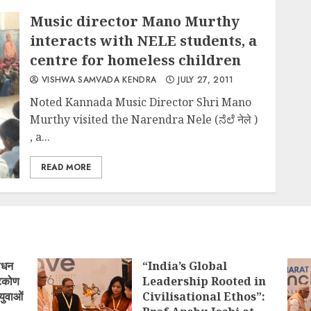
Music director Mano Murthy
interacts with NELE students, a
centre for homeless children
VISHWA SAMVADA KENDRA
JULY 27, 2011
Noted Kannada Music Director Shri Mano
Murthy visited the Narendra Nele (ನೆಲೆ नेले )
, a...
READ MORE
ोधन
“India’s Global
्टिकोण
Leadership Rooted in
युवाओं
Civilisational Ethos”: