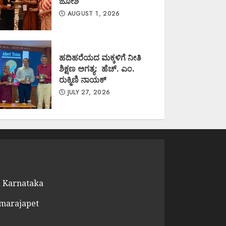
ಜೋಶಿ
AUGUST 1, 2026
ಹದಿಹರೆಯದ ಮಕ್ಕಳಿಗೆ ನೀತಿ
ಶಿಕ್ಷಣ ಅಗತ್ಯ: ಹೆಚ್. ಎಂ.
ರುಕ್ಮಿಣಿ ನಾಯಕ್
JULY 27, 2026
 Karnataka
amarajapet