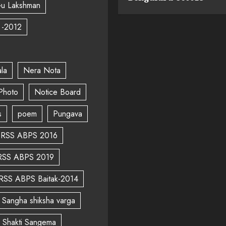
u Lakshman
 -2012
la
Nera Nota
Photo
Notice Board
s
poem
Pungava
RSS ABPS 2016
RSS ABPS 2019
RSS ABPS Baitak-2014
Sangha shiksha varga
a Shakti Sangema