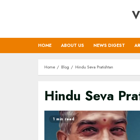
Skip
V
to
content
HOME
ABOUT US
NEWS DIGEST
AR
Home
Blog
Hindu Seva Pratishtan
Hindu Seva Pra
1 min read