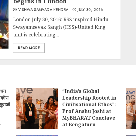
begins in London
VISHWA SAMVADA KENDRA
JULY 30, 2016
London July 30, 2016: RSS inspired Hindu
Swayamsevak Sangh (HSS)-United King
unit is celebrating...
READ MORE
ोधन
“India’s Global
्टिकोण
Leadership Rooted in
युवाओं
Civilisational Ethos”:
Prof Anshu Joshi at
MyBHARAT Conclave
e
at Bengaluru
)
AUGUST 1, 2026