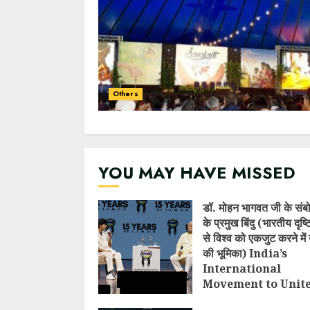
Others
YOU MAY HAVE MISSED
डॉ. मोहन भागवत जी के संब
के प्रमुख बिंदु (भारतीय दृष
से विश्व को एकजुट करने में 
की भूमिका) India’s
International
Movement to Unit
Nations (I.I.M.U.N.