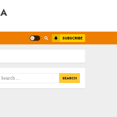
RA
SUBSCRIBE
earch
or: