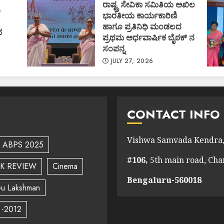
ರಾಷ್ಟ್ರ ಸೇವಿಕಾ ಸಮಿತಿಯ ಅಖಿಲ
ಿ
ಭಾರತೀಯ ಕಾರ್ಯಕಾರಿಣಿ
ಹಾಗೂ ಪ್ರತಿನಿಧಿ ಮಂಡಲದ
ದ
ಪ್ರಥಮ ಅರ್ಧವಾರ್ಷಿಕ ಬೈಠಕ್ ನ
ಸಂಪನ್ನ
JULY 27, 2026
CONTACT INFO
Vishwa Samvada Kendra,
ABPS 2025
#106,
5th main road, Ch
K REVIEW
Cinema
Bengaluru-560018
u Lakshman
 -2012