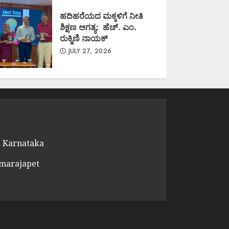
ಹದಿಹರೆಯದ ಮಕ್ಕಳಿಗೆ ನೀತಿ
ಶಿಕ್ಷಣ ಅಗತ್ಯ: ಹೆಚ್. ಎಂ.
ರುಕ್ಮಿಣಿ ನಾಯಕ್
JULY 27, 2026
 Karnataka
amarajapet