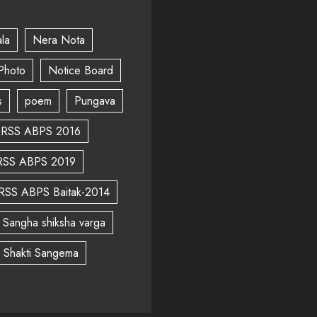
la
Nera Nota
Photo
Notice Board
s
poem
Pungava
RSS ABPS 2016
RSS ABPS 2019
RSS ABPS Baitak-2014
Sangha shiksha varga
a Shakti Sangema