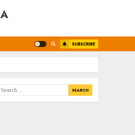
RA
SUBSCRIBE
earch
or: