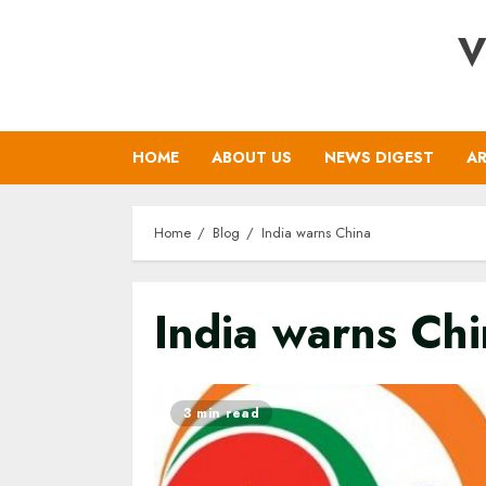
Skip
V
to
content
HOME
ABOUT US
NEWS DIGEST
AR
Home
Blog
India warns China
India warns Ch
3 min read