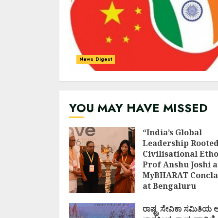
News Digest
YOU MAY HAVE MISSED
“India’s Global
Leadership Rooted
Civilisational Etho
Prof Anshu Joshi a
MyBHARAT Concla
at Bengaluru
AUGUST 1, 2026
ರಾಷ್ಟ್ರ ಸೇವಿಕಾ ಸಮಿತಿಯ