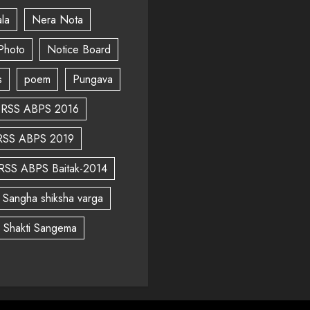
la
Nera Nota
Photo
Notice Board
s
poem
Pungava
RSS ABPS 2016
RSS ABPS 2019
RSS ABPS Baitak-2014
Sangha shiksha varga
a Shakti Sangema