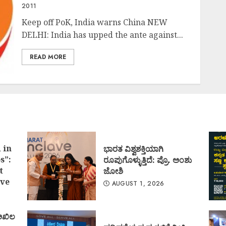
2011
Keep off PoK, India warns China NEW
DELHI: India has upped the ante against...
READ MORE
 in
ಭಾರತ ವಿಶ್ವಶಕ್ತಿಯಾಗಿ
s”:
ರೂಪುಗೊಳ್ಳುತ್ತಿದೆ: ಪ್ರೊ. ಅಂಶು
t
ಜೋಶಿ
ve
AUGUST 1, 2026
 ಅಖಿಲ