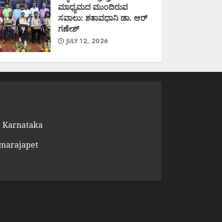
ಮಾಧ್ಯಮದ ಮುಂದಿರುವ
ಸವಾಲು: ಶತಾವಧಾನಿ ಡಾ. ಆರ್
ಗಣೇಶ್
JULY 12, 2026
 Karnataka
amarajapet