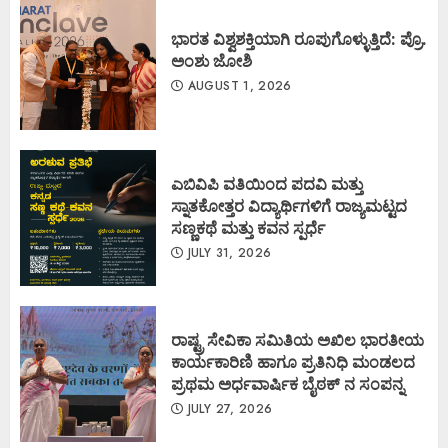
ಭಾರತ ವಿಶ್ವಶಕ್ತಿಯಾಗಿ ರೂಪುಗೊಳ್ಳುತ್ತಿದೆ: ಪ್ರೊ.
ಅಂಶು ಜೋಶಿ
AUGUST 1, 2026
ಎಬಿವಿಪಿ ವತಿಯಿಂದ ಪದವಿ ಮತ್ತು
ಸ್ನಾತಕೋತ್ತರ ವಿದ್ಯಾರ್ಥಿಗಳಿಗೆ ರಾಜ್ಯಮಟ್ಟದ
ಸಣ್ಣಕಥೆ ಮತ್ತು ಕವನ ಸ್ಪರ್ಧೆ
JULY 31, 2026
ರಾಷ್ಟ್ರ ಸೇವಿಕಾ ಸಮಿತಿಯ ಅಖಿಲ ಭಾರತೀಯ
ಕಾರ್ಯಕಾರಿಣಿ ಹಾಗೂ ಪ್ರತಿನಿಧಿ ಮಂಡಲದ
ಪ್ರಥಮ ಅರ್ಧವಾರ್ಷಿಕ ಬೈಠಕ್ ನ ಸಂಪನ್ನ
JULY 27, 2026