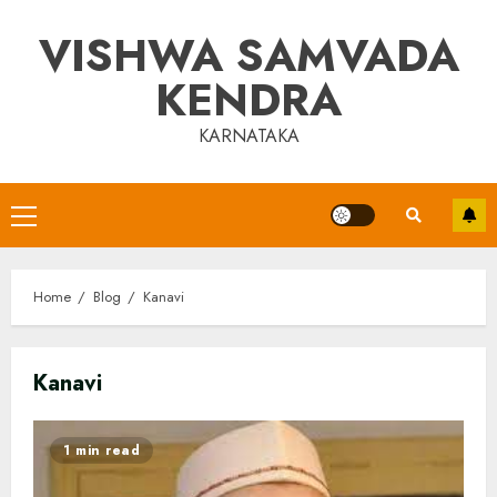
Skip
VISHWA SAMVADA
to
content
KENDRA
KARNATAKA
Primary
Menu
Home
Blog
Kanavi
Kanavi
1 min read