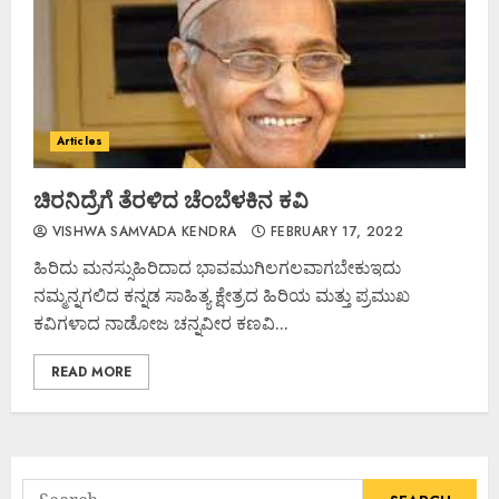
Articles
ಚಿರನಿದ್ರೆಗೆ ತೆರಳಿದ ಚೆಂಬೆಳಕಿನ ಕವಿ
VISHWA SAMVADA KENDRA
FEBRUARY 17, 2022
ಹಿರಿದು ಮನಸ್ಸುಹಿರಿದಾದ ಭಾವಮುಗಿಲಗಲವಾಗಬೇಕುಇದು
ನಮ್ಮನ್ನಗಲಿದ ಕನ್ನಡ ಸಾಹಿತ್ಯ ಕ್ಷೇತ್ರದ ಹಿರಿಯ ಮತ್ತು ಪ್ರಮುಖ
ಕವಿಗಳಾದ ನಾಡೋಜ ಚನ್ನವೀರ ಕಣವಿ...
READ MORE
Search