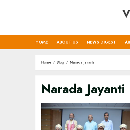
Skip
V
to
content
HOME
ABOUT US
NEWS DIGEST
AR
Home
Blog
Narada Jayanti
Narada Jayanti