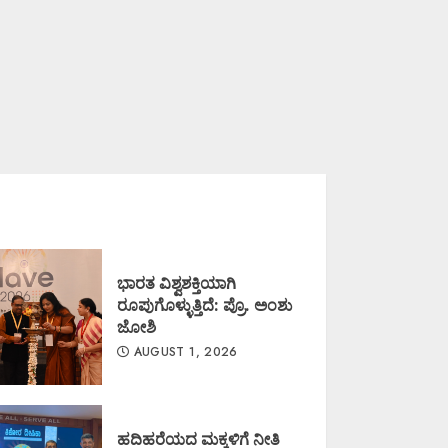
ಭಾರತ ವಿಶ್ವಶಕ್ತಿಯಾಗಿ
ರೂಪುಗೊಳ್ಳುತ್ತಿದೆ: ಪ್ರೊ. ಅಂಶು
ಜೋಶಿ
AUGUST 1, 2026
ಹದಿಹರೆಯದ ಮಕ್ಕಳಿಗೆ ನೀತಿ