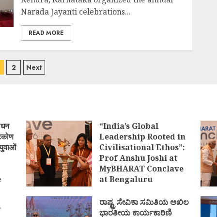
Narada Jayanti celebrations...
READ MORE
osts
2
Next
avigation
ोधन
“India’s Global
्टिकोण
Leadership Rooted in
युवाओं
Civilisational Ethos”:
Prof Anshu Joshi at
MyBHARAT Conclave
e
at Bengaluru
)
AUGUST 1, 2026
ರಾಷ್ಟ್ರ ಸೇವಿಕಾ ಸಮಿತಿಯ ಅಖಿಲ
ಿ
ಭಾರತೀಯ ಕಾರ್ಯಕಾರಿಣಿ