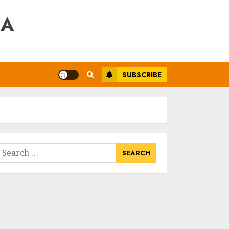
RA
SUBSCRIBE
earch
or: