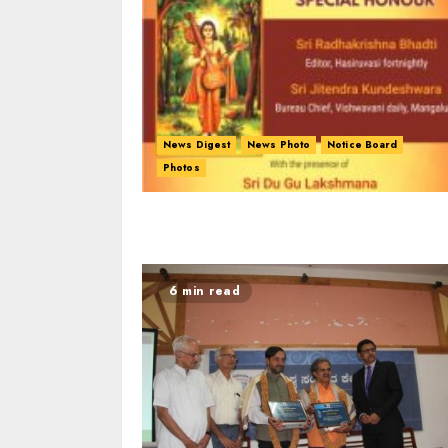
News Digest
News Photo
Notice Board
Photos
6 min read