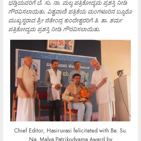
ಭಡ್ತಿಯವರಿಗೆ ಬೆ. ಸು. ನಾ. ಮಲ್ಯ ಪತ್ರಿಕೋದ್ಯಮ ಪ್ರಶಸ್ತಿ ನೀಡಿ
ಗೌರವಿಸಲಾಯಿತು. ವಿಶ್ವವಾಣಿ ಪತ್ರಿಕೆಯ ಮಂಗಳೂರಿನ ಬ್ಯೂರೊ
ಮುಖ್ಯಸ್ಥರಾದ ಶ್ರೀ ಜಿತೇಂದ್ರ ಕುಂದೇಶ್ವರರಿಗೆ ತಿ. ತಾ. ಶರ್ಮ
ಪತ್ರಿಕೋದ್ಯಮ ಪ್ರಶಸ್ತಿ ನೀಡಿ ಗೌರವಿಸಲಾಯಿತು.
Chief Editor, Hasiruvasi felicitated with Be. Su.
Na. Malya Patrikodyama Award by