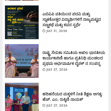
ಎಬಿವಿಪಿ ವತಿಯಿಂದ ಪದವಿ ಮತ್ತು
ಸ್ನಾತಕೋತ್ತರ ವಿದ್ಯಾರ್ಥಿಗಳಿಗೆ ರಾಜ್ಯಮಟ್ಟದ
ಸಣ್ಣಕಥೆ ಮತ್ತು ಕವನ ಸ್ಪರ್ಧೆ
JULY 31, 2026
ರಾಷ್ಟ್ರ ಸೇವಿಕಾ ಸಮಿತಿಯ ಅಖಿಲ ಭಾರತೀಯ
ಕಾರ್ಯಕಾರಿಣಿ ಹಾಗೂ ಪ್ರತಿನಿಧಿ ಮಂಡಲದ
ಪ್ರಥಮ ಅರ್ಧವಾರ್ಷಿಕ ಬೈಠಕ್ ನ ಸಂಪನ್ನ
JULY 27, 2026
ಹದಿಹರೆಯದ ಮಕ್ಕಳಿಗೆ ನೀತಿ ಶಿಕ್ಷಣ ಅಗತ್ಯ:
ಹೆಚ್. ಎಂ. ರುಕ್ಮಿಣಿ ನಾಯಕ್
JULY 27, 2026