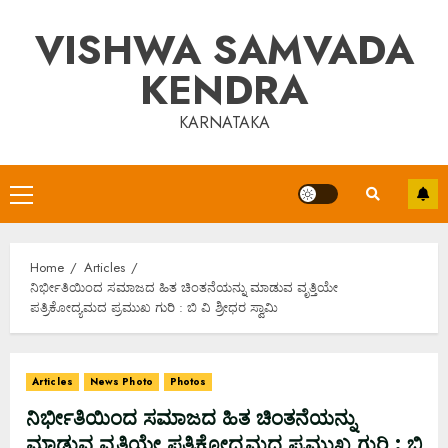
Skip
VISHWA SAMVADA
to
content
KENDRA
KARNATAKA
Primary
Menu
Home
Articles
ನಿರ್ಭೀತಿಯಿಂದ ಸಮಾಜದ ಹಿತ ಚಿಂತನೆಯನ್ನು ಮಾಡುವ ವೃತ್ತಿಯೇ
ಪತ್ರಿಕೋದ್ಯಮದ ಪ್ರಮುಖ ಗುರಿ : ಬಿ ವಿ ಶ್ರೀಧರ ಸ್ವಾಮಿ
Articles
News Photo
Photos
ನಿರ್ಭೀತಿಯಿಂದ ಸಮಾಜದ ಹಿತ ಚಿಂತನೆಯನ್ನು
ಮಾಡುವ ವೃತ್ತಿಯೇ ಪತ್ರಿಕೋದ್ಯಮದ ಪ್ರಮುಖ ಗುರಿ : ಬಿ