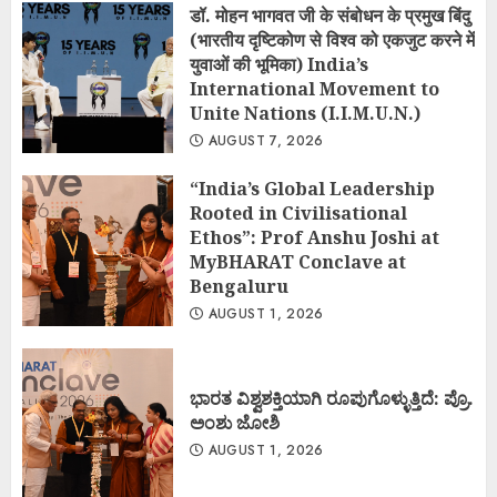
डॉ. मोहन भागवत जी के संबोधन के प्रमुख बिंदु
(भारतीय दृष्टिकोण से विश्व को एकजुट करने में
युवाओं की भूमिका) India’s
International Movement to
Unite Nations (I.I.M.U.N.)
AUGUST 7, 2026
“India’s Global Leadership
Rooted in Civilisational
Ethos”: Prof Anshu Joshi at
MyBHARAT Conclave at
Bengaluru
AUGUST 1, 2026
ಭಾರತ ವಿಶ್ವಶಕ್ತಿಯಾಗಿ ರೂಪುಗೊಳ್ಳುತ್ತಿದೆ: ಪ್ರೊ.
ಅಂಶು ಜೋಶಿ
AUGUST 1, 2026