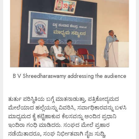
B V Shreedharaswamy addressing the audience
ತುರ್ತು ಪರಿಸ್ಥಿತಿಯ ಬಗ್ಗೆ ಮಾತನಾಡುತ್ತಾ, ಪತ್ರಿಕೋದ್ಯಮದ
ಮೇಲೆಯಾದ ಹಲ್ಲೆಯನ್ನು ವಿವರಿಸಿ, ಸರ್ವಾಧಿಕಾರವನ್ನು ಬಳಸಿ
ಮಾಧ್ಯಮದ ಕೈ ಕಟ್ಟಿಹಾಕುವ ಕೆಲಸವನ್ನು ಅಂದಿನ ಪ್ರಧಾನಿ
ಇಂದಿರಾ ಗಂಧಿ ಮಾಡಿದರು. ಸಂಘದ ಮೇಲೆ ಪ್ರಹಾರ
ನಡೆಯಿತಾದರೂ, ಸಂಘ ನಿರ್ಭೀತವಾಗಿ ನೈಜ ಸುದ್ದಿ,