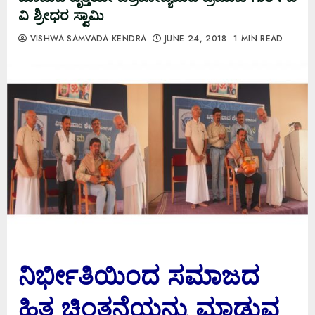
ವಿ ಶ್ರೀಧರ ಸ್ವಾಮಿ
VISHWA SAMVADA KENDRA
JUNE 24, 2018
1 MIN READ
ನಿರ್ಭೀತಿಯಿಂದ ಸಮಾಜದ
ಹಿತ ಚಿಂತನೆಯನ್ನು ಮಾಡುವ