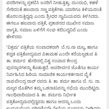
ವರದಿಗಳನ್ನು ಪ್ರಕಟಿಸಿ ಜನರಿಗೆ ನೀಡುತ್ತಿತ್ತು. ದುಂದುಭಿ, ಕಹಳೆ
ಸೇರಿದಂತೆ ಹಲವಾರು ಸಣ್ಣ ಪತ್ರಿಕೆಗಳು ಯಾರಿಗೂ ತಿಳಿಯದಂತೆ
ಹೊರಬರುತ್ತಿದ್ದವು ಎಂದು ಶ್ರೀಧರ ಸ್ವಾಮಿಯವರು ತಿಳಿಸಿದರು.
ಈಗಲೂ ಹಲವಾರು ಪತ್ರಿಕೆ, ಪ್ರಕಾಶನದ ಮುಖೇನ ಸಮಾಜ
ಜಾಗೃತಿ, ಸಮಾಜ ಏಳಿಗೆಗೆ ಸಂಘ ಕಟಿಬದ್ಧವಿದೆ ಎಂದು
ಹೇಳಿದರು
’ವಿಕ್ರಮ’ ಪತ್ರಿಕೆಯ ಸಂಪಾದಕರಾಗಿ ಬೆ.ಸು.ನಾ ಮಲ್ಯ, ಹಾಗೂ
ಕನ್ನಡ ಪತ್ರಿಕೋದ್ಯಮದ ಪಿತಾಮಹ ಎಂದೇ ಕರೆಯಲ್ಪಡುವ ತಿ.
ತಾ. ಶರ್ಮರ ಹೆಸರಿನಲ್ಲಿ ವಿಶ್ವ ಸಂವಾದ ಕೇಂದ್ರ
ಪುರಸ್ಕಾರಗಳನ್ನು ಕೊಡುತ್ತದೆ. ಅವರೀರ್ವರ ಜೊತೆಗೂ ಕಾರ್ಯ
ನಿರ್ವಹಿಸಿದ ಹಿರಿಯ ಸಾಮಾಜಿಕ ಕಾರ್ಯಕರ್ತರಾದ ವೈ ಕೆ
ರಾಘವೇಂದ್ರ ರಾವ್ ರವರು ತಿ. ತಾ. ಶರ್ಮ ಹಾಗೂ ಬೆ. ಸು. ನಾ.
ಮಲ್ಯರ ಜೊತೆಗಿನ ತಮ್ಮ ಒಡನಾಟವನ್ನು ಸಭೆಯ ಮುಂದಿಟ್ಟರು.
ಗಾಂಧಿವಾದಿಯಾದ ತಿ. ತಾ. ಶರ್ಮರು ನಿರ್ಭೀತ
ಪತ್ರಿಕೋದ್ಯಮದಲ್ಲಿದ್ದವರು ಹಾಗೂ ಅದನ್ನು ಒಂದು
ಉದ್ಯಮವೆಂದು ಪರಿಗಣಿಸದೇ ಸೇವೆಯ ರೂಪವನ್ನು ನೀಡಿದರು