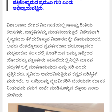
ಪತ್ರಿಕೋದ್ಯಮದ ಪ್ರಮುಖ ಗುರಿ ಎಂದು
ಅಭಿಪ್ರಾಯಪಟ್ಟರು.
ವಿಶಾಲವಾದ ದೇಶದ ನಿರ್ವಹಣೆಯಲ್ಲಿ ಸಾಕಷ್ಟು ರೀತಿಯ
ಕೆಲಸಗಳು, ಜಾಗ್ರತೆಗಳನ್ನು ಮಾಡಬೇಕಾಗುತ್ತದೆ. ವಿಶೇಷವಾಗಿ
ಸೈನ್ಯದವರು ತೆಗೆದುಕೊಳ್ಳುವ ನಿರ್ಧಾರವನ್ನೇ ನೊಡುವುದಾದರೆ,
ಅವರು ದೇಶದ್ರೋಹದ ಪ್ರವರ್ತಕರಾದ ಭಯೋತ್ಪಾದಕರ
ಮಟ್ಟಹಾಕುವ ಕೆಲಸದಲ್ಲಿ ತೊಡಗಿರುವ ಜಮ್ಮು ಕಾಶ್ಮೀರದ
ಯೋಧರನ್ನು ಪತ್ರಕರ್ತರು ಕಟಕಟೆಯಲ್ಲಿ ನಿಲ್ಲಿಸಿ ಮಾನವ
ಹಕ್ಕುಗಳ ಬಗ್ಗೆ ಮಾತನಾಡುವುದು ಎಷ್ಟು ಸರಿ ಎಂದು
ಪ್ರಶ್ನಿಸಿದರು. ಸೈನಿಕರು ಅನುಭವಿಸುತ್ತಿರುವ ಕಷ್ಟದ ಪರಿಸ್ಥಿತಿಗೆ
ಮರುಗದೇ, ಆ ಸುದ್ದಿಯನ್ನು ವೈಭವೀಕರಿಸಿ ಬೇರಯದೇ ಕಥಾನಕ
ನೀಡುವುದು ನಮಗೆ ನಾವೇ ಮಾಡಿಕೊಳ್ಳುವ ದ್ರೋಹ ಎಂದು
ಹೇಳಿದರು.