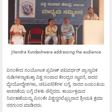
Jitendra Kundeshwara addressing the audience
ವಿಸಂಕೇದ ಸಂಯೋಜಕ ಪ್ರವೀಣ್ ಪಟವರ್ಧನ್ ಪ್ರಾಸ್ತಾವಿಕ
ನುಡಿಗಳನ್ನಾಡುತ್ತಾ ವಿಶ್ವ ಸಂವಾದ ಕೇಂದ್ರದ ಸ್ಥಾಪನೆ, ಅದರ
ಧ್ಯೇಯೋದ್ದೇಶಗಳು, ಚಟುವಟಿಕೆಗಳ ಬಗ್ಗೆ, ನಾರದ ಜಯಂತಿಯ
ಆಚರಣೆಯ ಬಗ್ಗೆ ಬೆಳಕು ಚೆಲ್ಲಿದರು. ಕಾರ್ಯಕ್ರಮದ
ನಿರ್ವಹಣೆಯನ್ನು ವಿಸಂಕೇ ವಿಶ್ವಸ್ಥರಲ್ಲೊಬ್ಬರಾದ ಶ್ರ‍ೀಮತಿ ಕ್ಷಮಾ
ನರಗುಂದ ಮಾಡಿದರು.