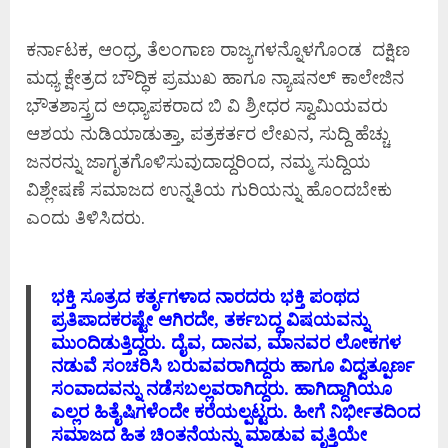
ಕರ್ನಾಟಕ, ಆಂಧ್ರ, ತೆಲಂಗಾಣ ರಾಜ್ಯಗಳನ್ನೊಳಗೊಂಡ ದಕ್ಷಿಣ
ಮಧ್ಯ ಕ್ಷೇತ್ರದ ಬೌದ್ಧಿಕ ಪ್ರಮುಖ ಹಾಗೂ ನ್ಯಾಷನಲ್ ಕಾಲೇಜಿನ
ಭೌತಶಾಸ್ತ್ರದ ಅಧ್ಯಾಪಕರಾದ ಬಿ ವಿ ಶ್ರೀಧರ ಸ್ವಾಮಿಯವರು
ಆಶಯ ನುಡಿಯಾಡುತ್ತಾ, ಪತ್ರಕರ್ತರ ಲೇಖನ, ಸುದ್ದಿ ಹೆಚ್ಚು
ಜನರನ್ನು ಜಾಗೃತಗೊಳಿಸುವುದಾದ್ದರಿಂದ, ನಮ್ಮ ಸುದ್ದಿಯ
ವಿಶ್ಲೇಷಣೆ ಸಮಾಜದ ಉನ್ನತಿಯ ಗುರಿಯನ್ನು ಹೊಂದಬೇಕು
ಎಂದು ತಿಳಿಸಿದರು.
ಭಕ್ತಿ ಸೂತ್ರದ ಕರ್ತೃಗಳಾದ ನಾರದರು ಭಕ್ತಿ ಪಂಥದ
ಪ್ರತಿಪಾದಕರಷ್ಟೇ ಆಗಿರದೇ, ತರ್ಕಬದ್ಧ ವಿಷಯವನ್ನು
ಮುಂದಿಡುತ್ತಿದ್ದರು. ದೈವ, ದಾನವ, ಮಾನವರ ಲೋಕಗಳ
ನಡುವೆ ಸಂಚರಿಸಿ ಬರುವವರಾಗಿದ್ದರು ಹಾಗೂ ವಿದ್ವತ್ಪೂರ್ಣ
ಸಂವಾದವನ್ನು ನಡೆಸಬಲ್ಲವರಾಗಿದ್ದರು. ಹಾಗಿದ್ದಾಗಿಯೂ
ಎಲ್ಲರ ಹಿತೈಷಿಗಳೆಂದೇ ಕರೆಯಲ್ಪಟ್ಟರು. ಹೀಗೆ ನಿರ್ಭೀತದಿಂದ
ಸಮಾಜದ ಹಿತ ಚಿಂತನೆಯನ್ನು ಮಾಡುವ ವೃತ್ತಿಯೇ