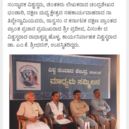
ಸಂಸ್ಥಾಪಕ ವಿಶ್ವಸ್ಥರು, ಚಿಂತಕರು ಲೇಖಕರಾದ ಚಂದ್ರಶೇಖರ
ಭಂಡಾರಿ, ದಕ್ಷಿಣ ಮಧ್ಯ ಕ್ಷೇತ್ರದ ಸಹಕಾರ್ಯವಾಹರಾದ ನಾ
ತಿಪ್ಪೇಸ್ವಾಮಿಯವರು, ರಾಸ್ವಸಂ ನ ಕರ್ನಾಟಕ ದಕ್ಷಿಣ ಪ್ರಾಂತದ
ಪ್ರಾಂತ ಪ್ರಚಾರ ಪ್ರಮುಖರಾದ ಶ್ರೀ ಪ್ರದೀಪ, ವಿಸಂಕೇ ದ
ವಿಶ್ವಸ್ಥರಾದ ರಾಧಾಕೃಷ್ಣ ಹೊಳ್ಳ, ಕಾರ್ಯನಿರ್ವಾಹಕ ವಿಶ್ವಸ್ಥರಾದ
ಡಾ. ಎಂ.ಕೆ. ಶ್ರೀಧರನ್, ಉಪಸ್ಥಿತರಿದ್ದರು.