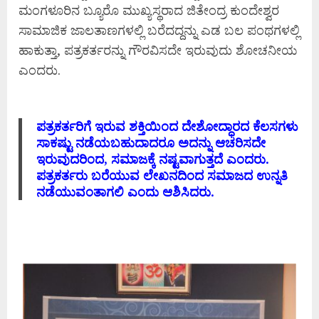
ಮಂಗಳೂರಿನ ಬ್ಯೂರೊ ಮುಖ್ಯಸ್ಥರಾದ ಜಿತೇಂದ್ರ ಕುಂದೇಶ್ವರ
ಸಾಮಾಜಿಕ ಜಾಲತಾಣಗಳಲ್ಲಿ ಬರೆದದ್ದನ್ನು ಎಡ ಬಲ ಪಂಥಗಳಲ್ಲಿ
ಹಾಕುತ್ತಾ, ಪತ್ರಕರ್ತರನ್ನು ಗೌರವಿಸದೇ ಇರುವುದು ಶೋಚನೀಯ
ಎಂದರು.
ಪತ್ರಕರ್ತರಿಗೆ ಇರುವ ಶಕ್ತಿಯಿಂದ ದೇಶೋದ್ಧಾರದ ಕೆಲಸಗಳು
ಸಾಕಷ್ಟು ನಡೆಯಬಹುದಾದರೂ ಅದನ್ನು ಆಚರಿಸದೇ
ಇರುವುದರಿಂದ, ಸಮಾಜಕ್ಕೆ ನಷ್ಟವಾಗುತ್ತದೆ ಎಂದರು.
ಪತ್ರಕರ್ತರು ಬರೆಯುವ ಲೇಖನದಿಂದ ಸಮಾಜದ ಉನ್ನತಿ
ನಡೆಯುವಂತಾಗಲಿ ಎಂದು ಆಶಿಸಿದರು.