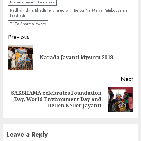
Narada Jayanti Karnataka
Radhakrishna Bhadti felicitated with Be Su Na Malya Patrikodyama
Prashasti
Ti Ta Sharma award
Continue
Previous
Reading
Pre
Narada Jayanti Mysuru 2018
pos
Next
SAKSHAMA celebrates Foundation
Next
Day, World Environment Day and
post:
Hellen Keller Jayanti
Leave a Reply