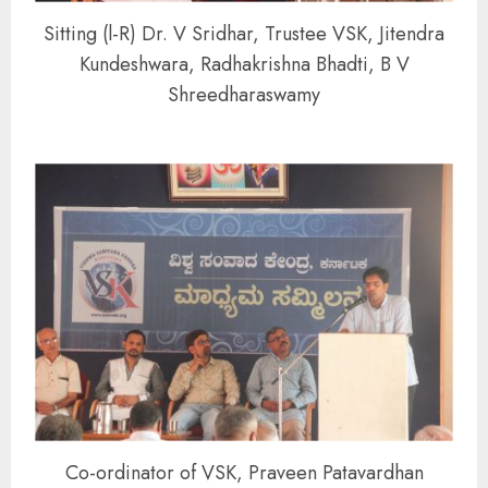
Sitting (l-R) Dr. V Sridhar, Trustee VSK, Jitendra
Kundeshwara, Radhakrishna Bhadti, B V
Shreedharaswamy
Co-ordinator of VSK, Praveen Patavardhan