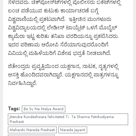
ಸೆಳೆದವರು. ಚೆಕ್‌ಪೋಸ್‌ಟ್‌‌ಗಳಲ್ಲಿ ಪೊಲೀಸರು ಬಕೆಟ್‌ಗಳಲ್ಲಿ
ಲಂಚ ಪಡೆಯುವ ಕುಟುಕು ಕಾರ್ಯಾಚರಣೆ ಬಗ್ಗೆ
ವಿಶ್ವವಾಣಿಯಲ್ಲಿ ಪ್ರಕಟವಾಗಿದೆ. ಇತ್ತೀಚಿನ ಮಂಗಳೂರು
ವಿಶ್ವವಿದ್ಯಾಲಯದಲ್ಲಿ ಲೇಡೀಸ್ ಟಾಯ್ಲೆಟ್ ಒಳಗೆ ಮೊಬೈಲ್
ಕ್ಯಾಮೆರಾ ಇಟ್ಟ ಕುರಿತು ತನಿಖಾ ವರದಿಯನ್ನೂ ಪ್ರಕಟಿಸಿದರು.
ಇದರ ಪರಿಣಾಮ ಆರೋಪಿ ಸೆರೆಯಾಗುವುದರೊಂದಿಗೆ
ವಿವಿಯಲ್ಲಿ ಮಹಿಳೆಯರಿಗೆ ವಿಶೇಷ ಭದ್ರತೆ ನೀಡಲಾಗಿದೆ.
ಜಿತೇಂದ್ರರು ಪ್ರವೃತ್ತಿಯಿಂದ ಯಕ್ಷಗಾನ, ನಾಟಕ, ನೃತ್ಯಗಳಲ್ಲಿ
ಆಸಕ್ತಿ ಹೊಂದಿದವರಾಗಿದ್ದಾರೆ. ಯಕ್ಷಗಾನದಲ್ಲಿ ಪಾತ್ರಗಳನ್ನೂ
ನಿರ್ವಹಿಸಿದ್ದಾರೆ.
Tags:
Be Su Na Malya Award
Jitendra Kundeshwara felicitated Ti. Ta Sharma Patrikodyama
Prashasti
Maharshi Narada Prashasti
Narada Jayanti