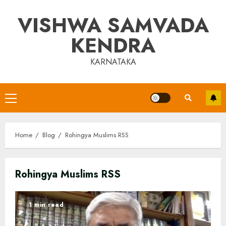
Skip
VISHWA SAMVADA
to
content
KENDRA
KARNATAKA
Primary
Menu
Home
Blog
Rohingya Muslims RSS
Rohingya Muslims RSS
1 min read