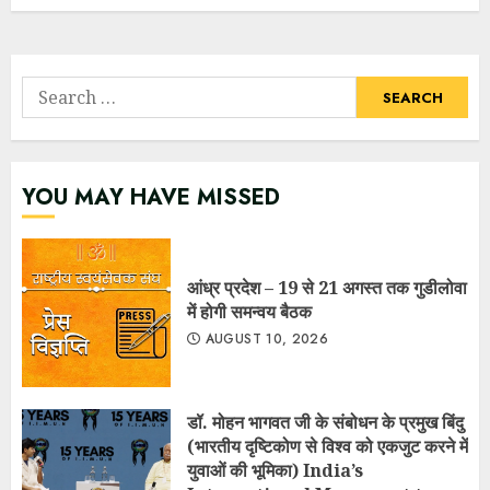
Search
for:
YOU MAY HAVE MISSED
आंध्र प्रदेश – 19 से 21 अगस्त तक गुडीलोवा
में होगी समन्वय बैठक
AUGUST 10, 2026
डॉ. मोहन भागवत जी के संबोधन के प्रमुख बिंदु
(भारतीय दृष्टिकोण से विश्व को एकजुट करने में
युवाओं की भूमिका) India’s