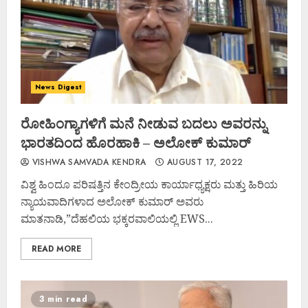
News Digest
ರೋಹಿಂಗ್ಯಾಗಳಿಗೆ ಮನೆ ನೀಡುವ ಬದಲು ಅವರನ್ನು
ಭಾರತದಿಂದ ಹೊರಹಾಕಿ – ಅಲೋಕ್ ಕುಮಾರ್
VISHWA SAMVADA KENDRA
AUGUST 17, 2022
ವಿಶ್ವ ಹಿಂದೂ ಪರಿಷತ್ತಿನ ಕೇಂದ್ರೀಯ ಕಾರ್ಯಾಧ್ಯಕ್ಷರು ಮತ್ತು ಹಿರಿಯ
ನ್ಯಾಯವಾದಿಗಳಾದ ಅಲೋಕ್ ಕುಮಾರ್ ಅವರು
ಮಾತನಾಡಿ,”ದೆಹಲಿಯ ಭಕ್ಕರವಾಲಿಯಲ್ಲಿ EWS...
READ MORE
3 min read