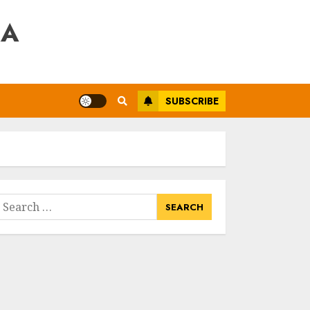
RA
SUBSCRIBE
earch
or: