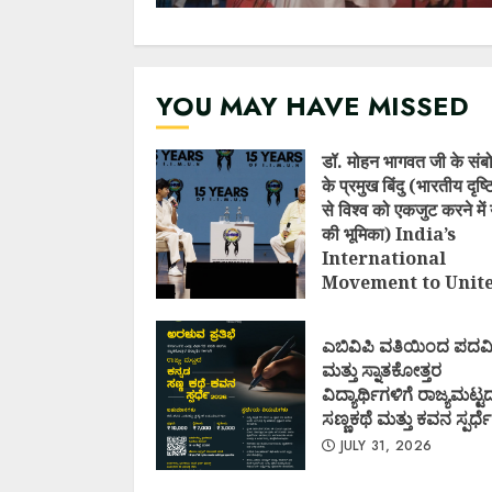
YOU MAY HAVE MISSED
डॉ. मोहन भागवत जी के संब
के प्रमुख बिंदु (भारतीय दृष
से विश्व को एकजुट करने में 
की भूमिका) India’s
International
Movement to Unit
Nations (I.I.M.U.N.
AUGUST 7, 2026
ಎಬಿವಿಪಿ ವತಿಯಿಂದ ಪದವ
ಮತ್ತು ಸ್ನಾತಕೋತ್ತರ
ವಿದ್ಯಾರ್ಥಿಗಳಿಗೆ ರಾಜ್ಯಮಟ್ಟ
ಸಣ್ಣಕಥೆ ಮತ್ತು ಕವನ ಸ್ಪರ್ಧೆ
JULY 31, 2026