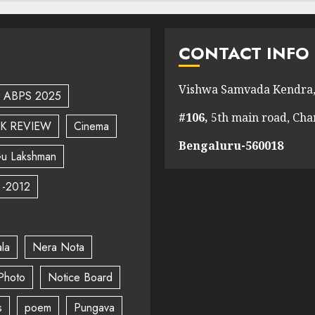
CONTACT INFO
Vishwa Samvada Kendra,
ABPS 2025
#106,
5th main road, Ch
K REVIEW
Cinema
Bengaluru-560018
u Lakshman
 -2012
la
Nera Nota
Photo
Notice Board
s
poem
Pungava