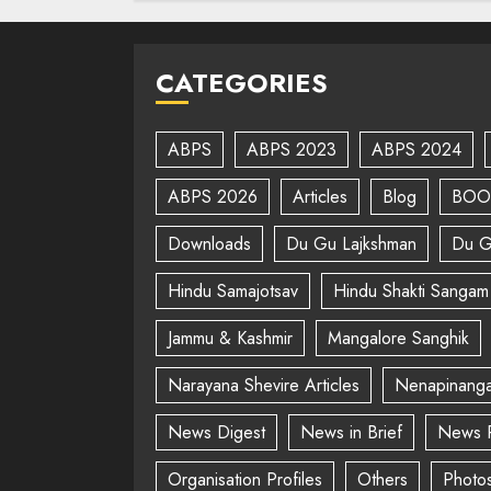
CATEGORIES
ABPS
ABPS 2023
ABPS 2024
ABPS 2026
Articles
Blog
BOO
Downloads
Du Gu Lajkshman
Du G
Hindu Samajotsav
Hindu Shakti Sangam
Jammu & Kashmir
Mangalore Sanghik
Narayana Shevire Articles
Nenapinanga
News Digest
News in Brief
News 
Organisation Profiles
Others
Photo