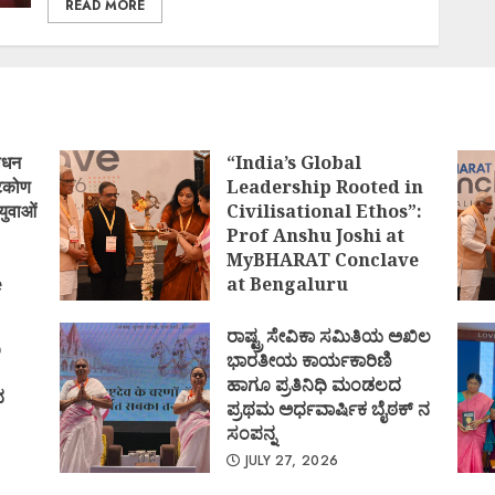
READ MORE
ोधन
“India’s Global
्टिकोण
Leadership Rooted in
युवाओं
Civilisational Ethos”:
Prof Anshu Joshi at
MyBHARAT Conclave
e
at Bengaluru
)
AUGUST 1, 2026
ರಾಷ್ಟ್ರ ಸೇವಿಕಾ ಸಮಿತಿಯ ಅಖಿಲ
ಿ
ಭಾರತೀಯ ಕಾರ್ಯಕಾರಿಣಿ
ಹಾಗೂ ಪ್ರತಿನಿಧಿ ಮಂಡಲದ
ದ
ಪ್ರಥಮ ಅರ್ಧವಾರ್ಷಿಕ ಬೈಠಕ್ ನ
ಸಂಪನ್ನ
JULY 27, 2026