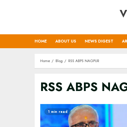
Skip
V
to
content
HOME
ABOUT US
NEWS DIGEST
AR
Home
Blog
RSS ABPS NAGPUR
RSS ABPS NA
1 min read