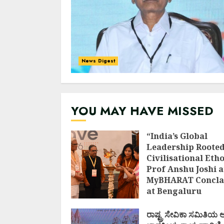
News Digest
YOU MAY HAVE MISSED
“India’s Global
Leadership Rooted
Civilisational Etho
Prof Anshu Joshi a
MyBHARAT Concla
at Bengaluru
AUGUST 1, 2026
ರಾಷ್ಟ್ರ ಸೇವಿಕಾ ಸಮಿತಿಯ