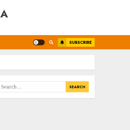
RA
SUBSCRIBE
earch
or: