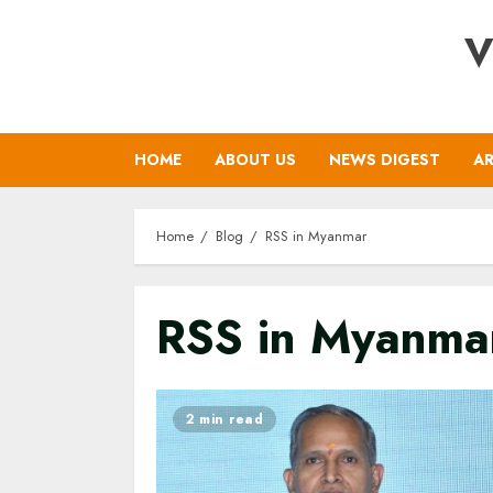
Skip
V
to
content
HOME
ABOUT US
NEWS DIGEST
AR
Home
Blog
RSS in Myanmar
RSS in Myanma
2 min read