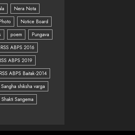
la
Nera Nota
Photo
Notice Board
s
poem
Pungava
RSS ABPS 2016
RSS ABPS 2019
RSS ABPS Baitak-2014
Sangha shiksha varga
a Shakti Sangema