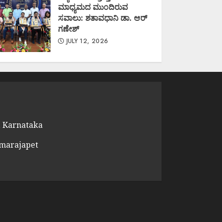
ಮಾಧ್ಯಮದ ಮುಂದಿರುವ
ಸವಾಲು: ಶತಾವಧಾನಿ ಡಾ. ಆರ್
ಗಣೇಶ್
JULY 12, 2026
 Karnataka
amarajapet