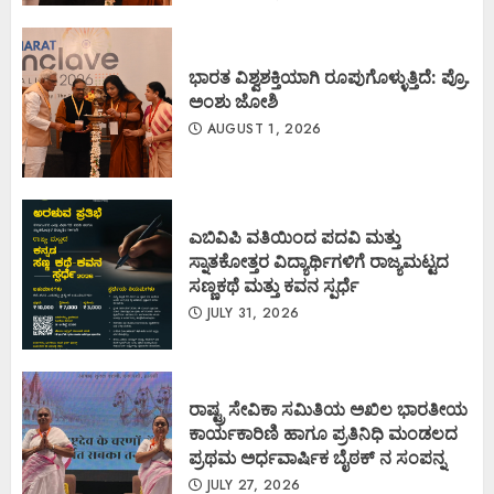
ಭಾರತ ವಿಶ್ವಶಕ್ತಿಯಾಗಿ ರೂಪುಗೊಳ್ಳುತ್ತಿದೆ: ಪ್ರೊ.
ಅಂಶು ಜೋಶಿ
AUGUST 1, 2026
ಎಬಿವಿಪಿ ವತಿಯಿಂದ ಪದವಿ ಮತ್ತು
ಸ್ನಾತಕೋತ್ತರ ವಿದ್ಯಾರ್ಥಿಗಳಿಗೆ ರಾಜ್ಯಮಟ್ಟದ
ಸಣ್ಣಕಥೆ ಮತ್ತು ಕವನ ಸ್ಪರ್ಧೆ
JULY 31, 2026
ರಾಷ್ಟ್ರ ಸೇವಿಕಾ ಸಮಿತಿಯ ಅಖಿಲ ಭಾರತೀಯ
ಕಾರ್ಯಕಾರಿಣಿ ಹಾಗೂ ಪ್ರತಿನಿಧಿ ಮಂಡಲದ
ಪ್ರಥಮ ಅರ್ಧವಾರ್ಷಿಕ ಬೈಠಕ್ ನ ಸಂಪನ್ನ
JULY 27, 2026