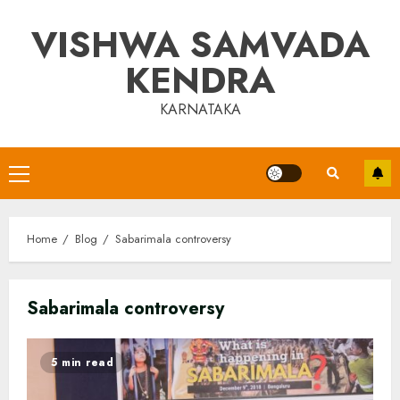
Skip
VISHWA SAMVADA
to
content
KENDRA
KARNATAKA
Primary
Menu
Home
Blog
Sabarimala controversy
Sabarimala controversy
5 min read