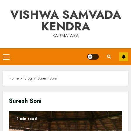
Skip
VISHWA SAMVADA
to
content
KENDRA
KARNATAKA
Primary
Menu
Home
Blog
Suresh Soni
Suresh Soni
1 min read