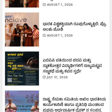
AUGUST 1, 2026
ಭಾರತ ವಿಶ್ವಶಕ್ತಿಯಾಗಿ ರೂಪುಗೊಳ್ಳುತ್ತಿದೆ: ಪ್ರೊ.
ಅಂಶು ಜೋಶಿ
AUGUST 1, 2026
ಎಬಿವಿಪಿ ವತಿಯಿಂದ ಪದವಿ ಮತ್ತು
ಸ್ನಾತಕೋತ್ತರ ವಿದ್ಯಾರ್ಥಿಗಳಿಗೆ ರಾಜ್ಯಮಟ್ಟದ
ಸಣ್ಣಕಥೆ ಮತ್ತು ಕವನ ಸ್ಪರ್ಧೆ
JULY 31, 2026
ರಾಷ್ಟ್ರ ಸೇವಿಕಾ ಸಮಿತಿಯ ಅಖಿಲ ಭಾರತೀಯ
ಕಾರ್ಯಕಾರಿಣಿ ಹಾಗೂ ಪ್ರತಿನಿಧಿ ಮಂಡಲದ
ಪ್ರಥಮ ಅರ್ಧವಾರ್ಷಿಕ ಬೈಠಕ್ ನ ಸಂಪನ್ನ