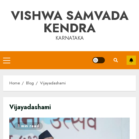
Skip
VISHWA SAMVADA
to
content
KENDRA
KARNATAKA
Primary
Menu
Home
Blog
Vijayadashami
Vijayadashami
1 min read