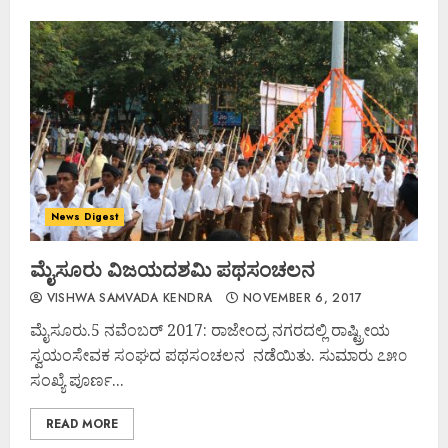
News Digest
ಮೈಸೂರು ವಿಜಯದಶಮಿ ಪಥಸಂಚಲನ
VISHWA SAMVADA KENDRA
NOVEMBER 6, 2017
ಮೈಸೂರು.5 ನವೆಂಬರ್ 2017: ರಾಜೇಂದ್ರ ನಗರದಲ್ಲಿ ರಾಷ್ಟ್ರೀಯ
ಸ್ವಯಂಸೇವಕ ಸಂಘದ ಪಥಸಂಚಲನ ನಡೆಯಿತು. ಸುಮಾರು ೭೫೦
ಸಂಖ್ಯೆ ಪೂರ್ಣ...
READ MORE