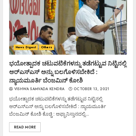
News Digest
Others
ಭಯೋತ್ಪಾದಕ ಚಟುವಟಿಕೆಗಳನ್ನು ತಡೆಗಟ್ಟುವ ನಿಟ್ಟಿನಲ್ಲಿ
ಆರ್‌ಎಸ್‌ಎಸ್ ಅನ್ನು ಬಲಗೊಳಿಸಬೇಕಿದೆ :
ನ್ಯಾಯಮೂರ್ತಿ ಬೆಂಜಮಿನ್ ಕೋಶಿ
VISHWA SAMVADA KENDRA
OCTOBER 13, 2021
ಭಯೋತ್ಪಾದಕ ಚಟುವಟಿಕೆಗಳನ್ನು ತಡೆಗಟ್ಟುವ ನಿಟ್ಟಿನಲ್ಲಿ
ಆರ್‌ಎಸ್‌ಎಸ್ ಅನ್ನು ಬಲಗೊಳಿಸಬೇಕಿದೆ : ನ್ಯಾಯಮೂರ್ತಿ
ಬೆಂಜಮಿನ್ ಕೋಶಿ ಕೊಚ್ಚಿ : ಅಫ್ಘಾನಿಸ್ತಾನದಲ್ಲಿ...
READ MORE