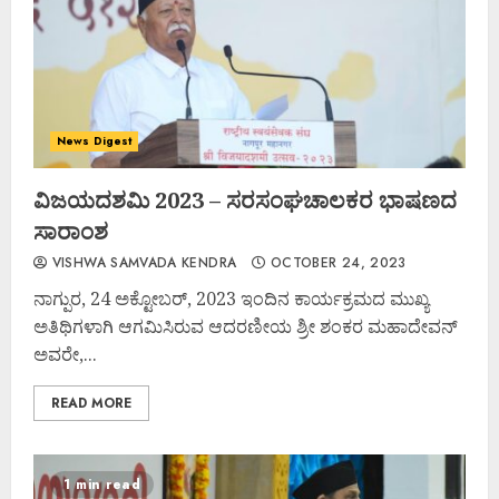
News Digest
ವಿಜಯದಶಮಿ 2023 – ಸರಸಂಘಚಾಲಕರ ಭಾಷಣದ
ಸಾರಾಂಶ
VISHWA SAMVADA KENDRA
OCTOBER 24, 2023
ನಾಗ್ಪುರ, 24 ಅಕ್ಟೋಬರ್, 2023 ಇಂದಿನ ಕಾರ್ಯಕ್ರಮದ ಮುಖ್ಯ
ಅತಿಥಿಗಳಾಗಿ ಆಗಮಿಸಿರುವ ಆದರಣೀಯ ಶ್ರೀ ಶಂಕರ ಮಹಾದೇವನ್
ಅವರೇ,...
READ MORE
1 min read