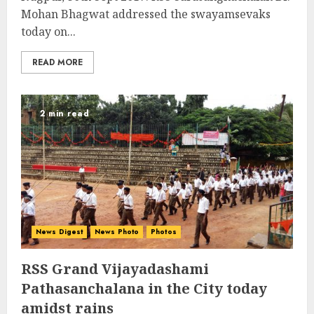
Mohan Bhagwat addressed the swayamsevaks
today on...
READ MORE
2 min read
News Digest
News Photo
Photos
RSS Grand Vijayadashami
Pathasanchalana in the City today
amidst rains