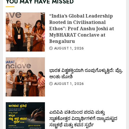
YOU MAY HAVE MISSED
“India’s Global Leadership
Rooted in Civilisational
Ethos”: Prof Anshu Joshi at
MyBHARAT Conclave at
Bengaluru
AUGUST 1, 2026
ಭಾರತ ವಿಶ್ವಶಕ್ತಿಯಾಗಿ ರೂಪುಗೊಳ್ಳುತ್ತಿದೆ: ಪ್ರೊ.
ಅಂಶು ಜೋಶಿ
AUGUST 1, 2026
ಎಬಿವಿಪಿ ವತಿಯಿಂದ ಪದವಿ ಮತ್ತು
ಸ್ನಾತಕೋತ್ತರ ವಿದ್ಯಾರ್ಥಿಗಳಿಗೆ ರಾಜ್ಯಮಟ್ಟದ
ಸಣ್ಣಕಥೆ ಮತ್ತು ಕವನ ಸ್ಪರ್ಧೆ