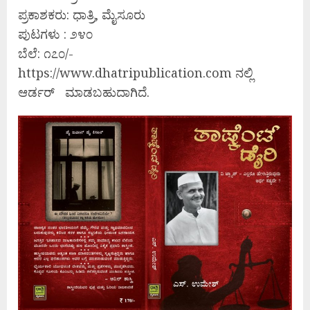
ಪ್ರಕಾಶಕರು: ಧಾತ್ರಿ, ಮೈಸೂರು
ಪುಟಗಳು : ೨೪೦
ಬೆಲೆ: ೧೭೦/-
https://www.dhatripublication.com ನಲ್ಲಿ
ಆರ್ಡರ್ ಮಾಡಬಹುದಾಗಿದೆ.