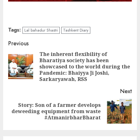
Tags:
Lal bahadur Shastri
Tashkent Diary
Continue
Previous
Reading
The inherent flexibility of
Bharatiya society has been
Pre
showcased to the world during the
pos
Pandemic: Bhaiyya Ji Joshi,
Sarkaryawah, RSS
Next
Story: Son of a farmer develops
Next
deweeding equipment from waste
post:
#AtmanirbharBharat