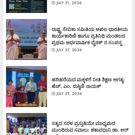
JULY 31, 2026
ರಾಷ್ಟ್ರ ಸೇವಿಕಾ ಸಮಿತಿಯ ಅಖಿಲ ಭಾರತೀಯ
ಕಾರ್ಯಕಾರಿಣಿ ಹಾಗೂ ಪ್ರತಿನಿಧಿ ಮಂಡಲದ
ಪ್ರಥಮ ಅರ್ಧವಾರ್ಷಿಕ ಬೈಠಕ್ ನ ಸಂಪನ್ನ
JULY 27, 2026
ಹದಿಹರೆಯದ ಮಕ್ಕಳಿಗೆ ನೀತಿ ಶಿಕ್ಷಣ ಅಗತ್ಯ:
ಹೆಚ್. ಎಂ. ರುಕ್ಮಿಣಿ ನಾಯಕ್
JULY 27, 2026
ಸತ್ಯದ ಸರಳ ಪ್ರಸ್ತುತಿಯೇ ಮಾಧ್ಯಮದ
ಮುಂದಿರುವ ಸವಾಲು: ಶತಾವಧಾನಿ ಡಾ. ಆರ್