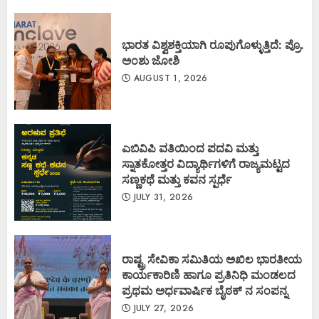
ಭಾರತ ವಿಶ್ವಶಕ್ತಿಯಾಗಿ ರೂಪುಗೊಳ್ಳುತ್ತಿದೆ: ಪ್ರೊ.
ಅಂಶು ಜೋಶಿ
AUGUST 1, 2026
ಎಬಿವಿಪಿ ವತಿಯಿಂದ ಪದವಿ ಮತ್ತು
ಸ್ನಾತಕೋತ್ತರ ವಿದ್ಯಾರ್ಥಿಗಳಿಗೆ ರಾಜ್ಯಮಟ್ಟದ
ಸಣ್ಣಕಥೆ ಮತ್ತು ಕವನ ಸ್ಪರ್ಧೆ
JULY 31, 2026
ರಾಷ್ಟ್ರ ಸೇವಿಕಾ ಸಮಿತಿಯ ಅಖಿಲ ಭಾರತೀಯ
ಕಾರ್ಯಕಾರಿಣಿ ಹಾಗೂ ಪ್ರತಿನಿಧಿ ಮಂಡಲದ
ಪ್ರಥಮ ಅರ್ಧವಾರ್ಷಿಕ ಬೈಠಕ್ ನ ಸಂಪನ್ನ
JULY 27, 2026