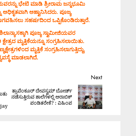
ಯವರನ್ನು ಭೇಟಿ ಮಾಡಿ ಶ್ರೀರಾಮ ಜನ್ಮಭೂಮಿ
್ನು ಅಧಿಕೃತವಾಗಿ ಆಹ್ವಾನಿಸಿದರು. ಪೂಜ್ಯ
ಗವಹಿಸಲು ಸಹರ್ಷದಿಂದ ಒಪ್ಪಿಕೊಂಡಿರುತ್ತಾರೆ.
ಲಾನ್ಯಾಸಕ್ಕಾಗಿ ಪೂಜ್ಯ ಸ್ವಾಮೀಜಿಯವರ
್ಷೇತ್ರದ ಮೃತ್ತಿಕೆಯನ್ನೂ ಸಂಗ್ರಹಿಸಲಾಯಿತು.
್ಷೇತ್ರಗಳಿಂದ ಮೃತ್ತಿಕೆ ಸಂಗ್ರಹಿಸಲಾಗುತ್ತಿದ್ದು,
ಯವಸ್ಥೆ ಮಾಡಲಾಗಿದೆ.
Next
ತ್ರಾವೆಂಕೂರ್ ದೇವಸ್ವಮ್ ಬೋರ್ಡ್
ಯಿತು
Previous
Next
ನಡೆಸುತ್ತಿರುವ ಶಾಲೆಗಳಲ್ಲಿ ಅರಾಬಿಕ್
post:
post:
ಪಂಡಿತರೇಕೆ? : ವಿಹಿಂಪ
jay