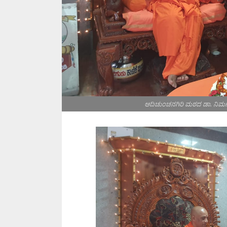
ಆದಿಚುಂಚನಗಿರಿ ಮಠದ ಡಾ. ನಿರ್