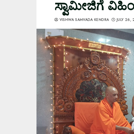
ಸ್ವಾಮೀಜಿಗೆ ವಿಹಿ
VISHWA SAMVADA KENDRA
JULY 26,