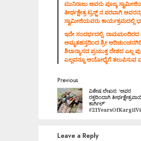
ಮುನಿರಾಜು ಅವರು ಪೂಜ್ಯ ಸ್ವಾಮೀಜಿ
ತೀರ್ಥಕ್ಷೇತ್ರ ಟ್ರಸ್ಟ್ ನ ಪರವಾಗಿ ಅವರನ
ಸ್ವಾಮೀಜಿಯವರು ಕಾರ್ಯಕ್ರಮದಲ್ಲಿ ಭಾ
ಇದೇ ಸಂದರ್ಭದಲ್ಲಿ, ರಾಮಮಂದಿರದ ಶಿ
ಅಮೃತಹಸ್ತದಿಂದ ಶ್ರೀ ಆದಿಚುಂಚನಗಿರಿ ಕ
ಶಿಲಾನ್ಯಾಸದ ಪ್ರಯುಕ್ತ ದೇಶದ ಎಲ್ಲ ಪುಣ್ಯಕ
ಎಲ್ಲವನ್ನೂ ಅಯೋಧ್ಯೆಗೆ ತಲುಪಿಸುವ ವ್
Continue
Previous
Reading
ವಿಶೇಷ ಲೇಖನ: ‘ಅವರ
ರಕ್ತದಿಂದಾಗಿ ತೀರ್ಥಕ್ಷೇತ್ರವಾ
ಕಾರ್ಗಿಲ್’
#21YearsOfKargilVi
Leave a Reply