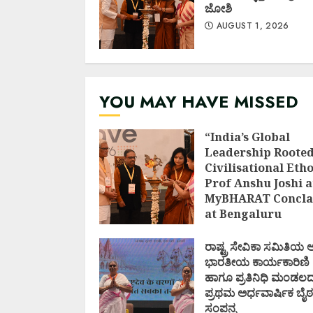
ಜೋಶಿ
AUGUST 1, 2026
YOU MAY HAVE MISSED
“India’s Global
Leadership Rooted
Civilisational Etho
Prof Anshu Joshi a
MyBHARAT Concla
at Bengaluru
AUGUST 1, 2026
ರಾಷ್ಟ್ರ ಸೇವಿಕಾ ಸಮಿತಿಯ
ಭಾರತೀಯ ಕಾರ್ಯಕಾರಿಣಿ
ಹಾಗೂ ಪ್ರತಿನಿಧಿ ಮಂಡಲ
ಪ್ರಥಮ ಅರ್ಧವಾರ್ಷಿಕ ಬೈಠ
ಸಂಪನ್ನ