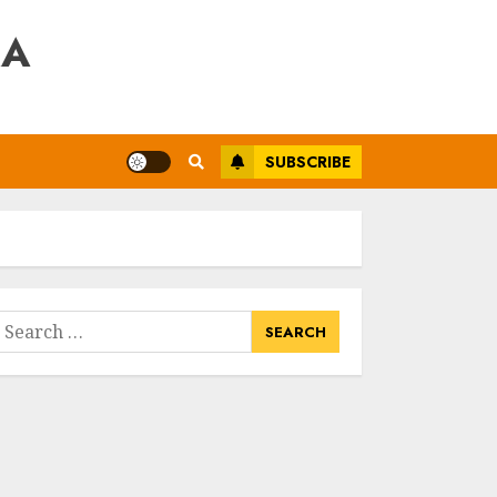
RA
SUBSCRIBE
earch
or: