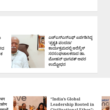
ಎಚ್ಎಸ್ಎಸ್ಎಫ್ ಏರ್ಪಡಿಸಿದ್ದ
ೆ
‘ಪ್ರಕೃತಿ ವಂದನಾ’
ಕಾರ್ಯಕ್ರಮದಲ್ಲಿ ಆರೆಸ್ಸೆಸ್
ದಳದ
ಸರಸಂಘಚಾಲಕರಾದ ಡಾ.
ಜಕ
ಮೋಹನ್ ಭಾಗವತ್ ಅವರ
ಉದ್ಬೋಧನ
AUGUST 30, 2020
ोधन
“India’s Global
्टिकोण
Leadership Rooted in
युवाओं
Civilisational Ethos”: