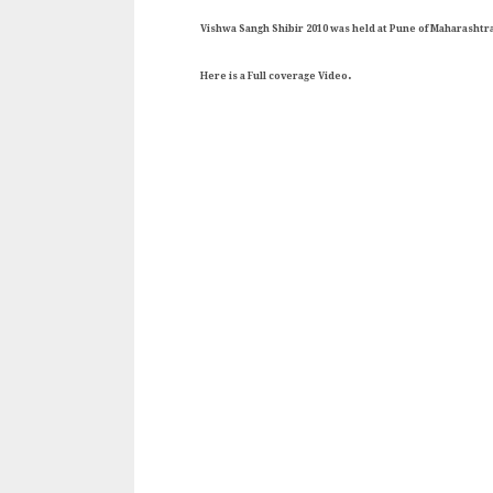
Vishwa Sangh Shibir 2010 was held at Pune of Maharashtr
.
Here is a Full coverage Video