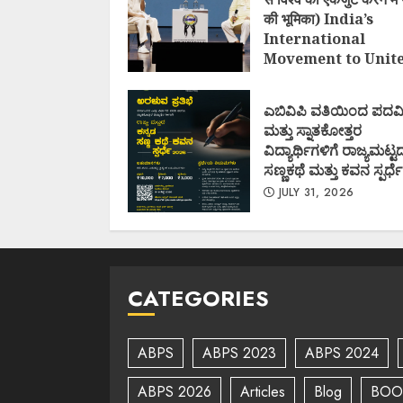
की भूमिका) India’s
International
Movement to Unit
Nations (I.I.M.U.N.
AUGUST 7, 2026
ಎಬಿವಿಪಿ ವತಿಯಿಂದ ಪದವ
ಮತ್ತು ಸ್ನಾತಕೋತ್ತರ
ವಿದ್ಯಾರ್ಥಿಗಳಿಗೆ ರಾಜ್ಯಮಟ್ಟ
ಸಣ್ಣಕಥೆ ಮತ್ತು ಕವನ ಸ್ಪರ್ಧೆ
JULY 31, 2026
CATEGORIES
ABPS
ABPS 2023
ABPS 2024
ABPS 2026
Articles
Blog
BOO