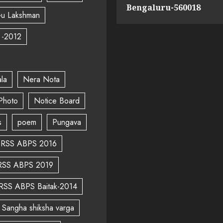
Bengaluru-560018
u Lakshman
 -2012
la
Nera Nota
Photo
Notice Board
s
poem
Pungava
RSS ABPS 2016
RSS ABPS 2019
RSS ABPS Baitak-2014
Sangha shiksha varga