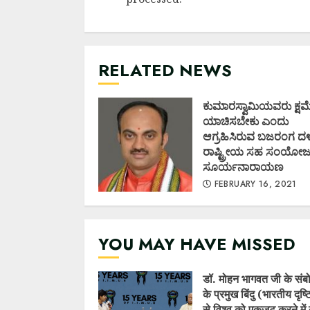
RELATED NEWS
ಕುಮಾರಸ್ವಾಮಿಯವರು ಕ್ಷಮ
ಯಾಚಿಸಬೇಕು ಎಂದು
ಆಗ್ರಹಿಸಿರುವ ಬಜರಂಗ 
ರಾಷ್ಟ್ರೀಯ ಸಹ ಸಂಯೋ
ಸೂರ್ಯನಾರಾಯಣ
FEBRUARY 16, 2021
YOU MAY HAVE MISSED
डॉ. मोहन भागवत जी के संब
के प्रमुख बिंदु (भारतीय दृष
से विश्व को एकजुट करने में 