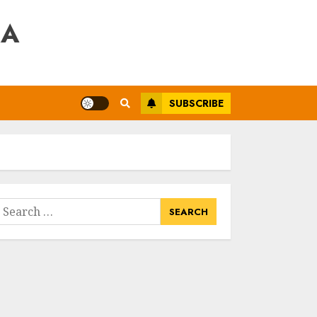
RA
SUBSCRIBE
earch
or: