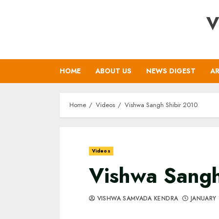
Skip
V
to
content
HOME
ABOUT US
NEWS DIGEST
AR
Home
Videos
Vishwa Sangh Shibir 2010
Videos
Vishwa Sangh
VISHWA SAMVADA KENDRA
JANUARY 