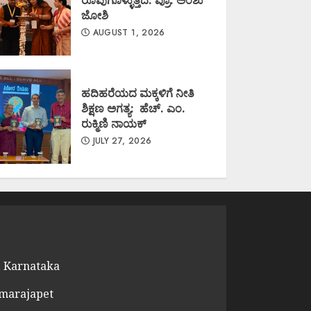
ರೂಪುಗೊಳ್ಳುತ್ತಿದೆ: ಪ್ರೊ. ಅಂಶು
ಜೋಶಿ
AUGUST 1, 2026
ಹದಿಹರೆಯದ ಮಕ್ಕಳಿಗೆ ನೀತಿ
ಶಿಕ್ಷಣ ಅಗತ್ಯ: ಹೆಚ್. ಎಂ.
ರುಕ್ಮಿಣಿ ನಾಯಕ್
JULY 27, 2026
 Karnataka
amarajapet