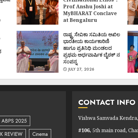
Prof Anshu Joshi at
MyBHARAT Conclave
e
at Bengaluru
)
AUGUST 1, 2026
ರಾಷ್ಟ್ರ ಸೇವಿಕಾ ಸಮಿತಿಯ ಅಖಿಲ
ಿ
ಭಾರತೀಯ ಕಾರ್ಯಕಾರಿಣಿ
ಹಾಗೂ ಪ್ರತಿನಿಧಿ ಮಂಡಲದ
ದ
ಪ್ರಥಮ ಅರ್ಧವಾರ್ಷಿಕ ಬೈಠಕ್ ನ
ಸಂಪನ್ನ
JULY 27, 2026
CONTACT INFO
Vishwa Samvada Kendra,
ABPS 2025
#106,
5th main road, Ch
K REVIEW
Cinema