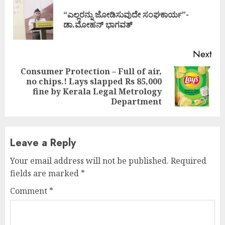
Reading
“ಎಲ್ಲರನ್ನು ಜೋಡಿಸುವುದೇ ಸಂಘಕಾರ್ಯ”-
Pre
ಡಾ.ಮೋಹನ್ ಭಾಗವತ್
pos
Next
Consumer Protection – Full of air,
no chips.! Lays slapped Rs 85,000
Next
fine by Kerala Legal Metrology
post:
Department
Leave a Reply
Your email address will not be published.
Required
fields are marked
*
Comment
*