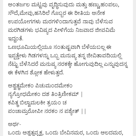
ಅಂತರ್ಜಲ ಮಟ್ಟವು ವೃದ್ಧಿಸುವುದು ಮತ್ತು ಹಣ್ಣು,ಹಂಪಲು,
ಸೌದೆ,ಮೇವು,ಹಸಿರಿಲೆ ಗೊಬ್ಬರ ಈ ರೀತಿಯ ಅನೇಕ
ಉಪಯೋಗಗಳು ಮರಗಳಿಂದಾಗುತ್ತವೆ ನಾವು ಬೆಳೆಸುವ
ಮರಗಿಡಗಳು ಭವಿಷ್ಯದ ಪೀಳಿಗೆಯ ನಿಜವಾದ ಜೀವವಿಮೆ
ಇದ್ದಂತೆ.
ಒಣಭೂಮಿಯಲ್ಲಿಯೂ ಸಂತುಷ್ಟವಾಗಿ ಬೆಳೆಯಬಲ್ಲ ಈ
ಇಪ್ಪತ್ತೇಳು ಗಿಡಗಳನ್ನು ಒಬ್ಬ ಮನುಷ್ಯ ತನ್ನ ಜೀವಿತಾವದಿಯಲ್ಲಿ
ನೆಟ್ಟು ಬೆಳೆಸಿದರೆ ಮನುಷ್ಯ ನರಕಕ್ಕೇ ಹೋಗುವುದಿಲ್ಲ ಎನ್ನುವುದನ್ನ
ಈ ಕೆಳಗಿನ ಶ್ಲೋಕ ಹೇಳುತ್ತದೆ.
ಅಶ್ವತ್ಥಮೇಕಂ ಪಿಚುಮಂದಮೇಕಂ
ನ್ಯಗ್ರೋಧಮೇಕಂ ದಶ ತಿಂತ್ರಿಣೀಕಮ್ |
ಕಪಿತ್ಥ ಬಿಲ್ವಾಮಲಕೀ ತ್ರಯಂ ಚ
ಪಂಚಾಮ್ರರೋಪೀ ನರಕಂ ನ ಪಶ್ಯೇತ್ ||
ಅರ್ಥ-
ಒಂದು ಅಶ್ವತ್ಥವೃಕ್ಷ, ಒಂದು ಬೇವಿನಮರ, ಒಂದು ಆಲದಮರ,