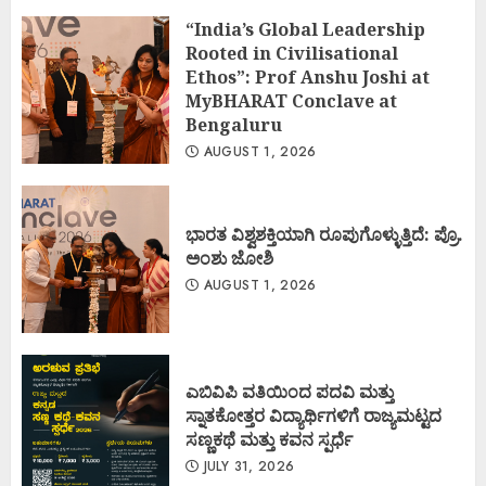
“India’s Global Leadership
Rooted in Civilisational
Ethos”: Prof Anshu Joshi at
MyBHARAT Conclave at
Bengaluru
AUGUST 1, 2026
ಭಾರತ ವಿಶ್ವಶಕ್ತಿಯಾಗಿ ರೂಪುಗೊಳ್ಳುತ್ತಿದೆ: ಪ್ರೊ.
ಅಂಶು ಜೋಶಿ
AUGUST 1, 2026
ಎಬಿವಿಪಿ ವತಿಯಿಂದ ಪದವಿ ಮತ್ತು
ಸ್ನಾತಕೋತ್ತರ ವಿದ್ಯಾರ್ಥಿಗಳಿಗೆ ರಾಜ್ಯಮಟ್ಟದ
ಸಣ್ಣಕಥೆ ಮತ್ತು ಕವನ ಸ್ಪರ್ಧೆ
JULY 31, 2026