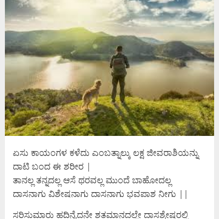
ಏಸು ಕಾಯಂಗಳ ಕಳೆದು ಎಂಬತ್ನಾಲ್ಕು ಲಕ್ಷ ಜೀವರಾಶಿಯನ್ನು
ದಾಟಿ ಬಂದ ಈ ಶರೀರ |
ತಾನಲ್ಲ ತನ್ನದಲ್ಲ ಆಸೆ ಥರವಲ್ಲ ಮುಂದೆ ಬಾಹೋದಲ್ಲ
ದಾಸನಾಗು ವಿಶೇಷನಾಗು ದಾಸನಾಗು ಭವಪಾಶ ನೀಗು ||
ಸರಿಸುಮಾರು ಹದಿನೈದನೇ ಶತಮಾನದಲ್ಲೇ ದಾಸಶ್ರೇಷ್ಠರಲ್ಲಿ